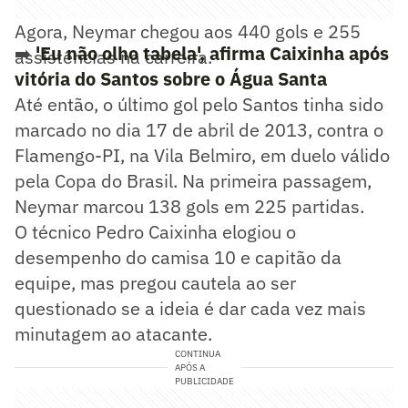
Agora, Neymar chegou aos 440 gols e 255
➡️
'Eu não olho tabela', afirma Caixinha após
assistências na carreira.
vitória do Santos sobre o Água Santa
Até então, o último gol pelo Santos tinha sido
marcado no dia 17 de abril de 2013, contra o
Flamengo-PI, na Vila Belmiro, em duelo válido
pela Copa do Brasil. Na primeira passagem,
Neymar marcou 138 gols em 225 partidas.
O técnico Pedro Caixinha elogiou o
desempenho do camisa 10 e capitão da
equipe, mas pregou cautela ao ser
questionado se a ideia é dar cada vez mais
minutagem ao atacante.
CONTINUA
APÓS A
PUBLICIDADE