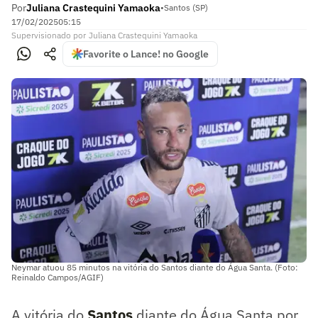
Por
Juliana Crastequini Yamaoka
•
Santos (SP)
17/02/2025
05:15
Supervisionado
por
Juliana Crastequini Yamaoka
Favorite o Lance! no Google
Neymar atuou 85 minutos na vitória do Santos diante do Água Santa. (Foto:
Reinaldo Campos/AGIF)
A vitória do
Santos
diante do Água Santa por