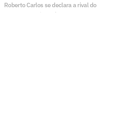
Roberto Carlos se declara a rival do
Palmeiras após polêmica
Santos transforma classificação na Copa
do Brasil em respiro financeiro e
esportivo
Após classificação do Santos, Neymar é
xingado pelo presidente do Remo:
'Vagabundo'
Cuca comemora classificação do Santos
e explica Neymar na reserva
Rony exalta gol da classificação do
Santos na Copa do Brasil: 'Noite mágica'