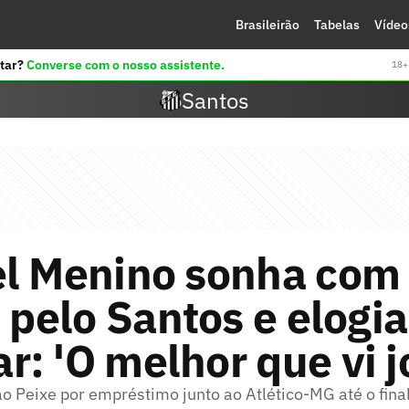
Brasileirão
Tabelas
Vídeo
tar?
Converse com o nosso assistente.
18+ 
Santos
el Menino sonha com
s pelo Santos e elogia
: 'O melhor que vi j
o Peixe por empréstimo junto ao Atlético-MG até o fina