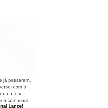
e já passaram.
versei com o
era a minha
ória com essa
nal Lance!