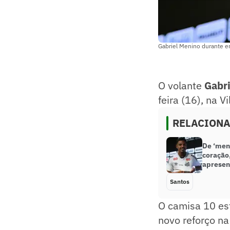
Gabriel Menino durante en
O volante
Gabr
feira (16), na 
RELACION
De ‘ment
coração
apresen
Santos
O camisa 10 es
novo reforço n