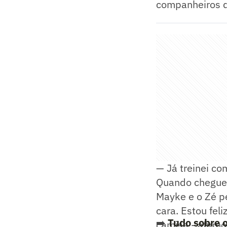
companheiros 
— Já treinei c
Quando cheguei
Mayke e o Zé pe
cara. Estou fel
➡️
Tudo sobre o
camisa - afirmo