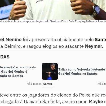
trevista coletiva de apresentação pelo Santos. (Foto: Jota Erre/ Agif/Gazeta Press)
iel Menino
foi apresentado oficialmente pelo
Sant
Vila Belmiro, e rasgou elogios ao atacante
Neymar.
ADAS
e aberta’ e no clube do
Saiba como Vojvoda pretende 
, Gabriel Menino é
Gabriel Menino no Santos
tado no Santos
Há 6 meses
Santos
Há 6 
teve entre os jogadores do elenco do Peixe que r
a chegada à Baixada Santista, assim como
Mayke