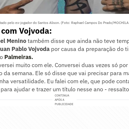
tado pelo ex-jogador do Santos Alison. (Foto: Raphael Campos Do Prado/MOCHIL
 com Vojvoda:
iel Menino
também disse que ainda não teve temp
uan Pablo Vojvoda
por causa da preparação do t
 o
Palmeiras.
ersei muito com ele. Conversei duas vezes só por
o da semana. Ele só disse que vai precisar para ma
nha versatilidade. Eu falei com ele, que pode con
para ajudar e trazer um título nesse ano - ressalto
CONTINUA
APÓS A
PUBLICIDADE