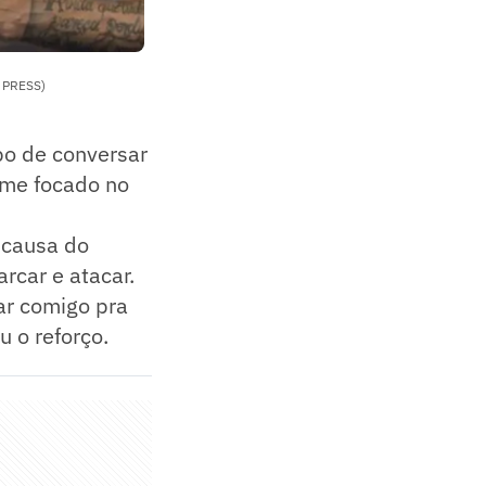
A PRESS)
o de conversar
ime focado no
 causa do
rcar e atacar.
tar comigo pra
u o reforço.