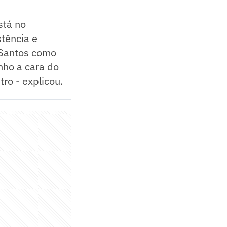
stá no
tência e
o Santos como
nho a cara do
tro - explicou.