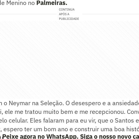
de Menino no
Palmeiras.
CONTINUA
APÓS A
PUBLICIDADE
om o Neymar na Seleção. O desespero e a ansiedad
, ele me tratou muito bem e me recepcionou. Con
lo celular. Eles falaram para eu vir, que o Santos 
iz, espero ter um bom ano e construir uma boa hist
 Peixe agora no WhatsApp. Siga o nosso novo ca
u.