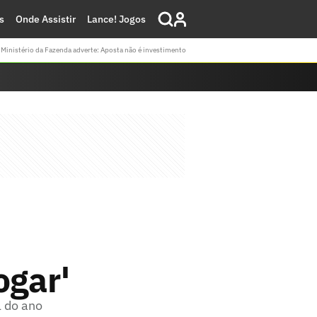
s
Onde Assistir
Lance! Jogos
Ministério da Fazenda adverte: Aposta não é investimento
ogar'
l do ano