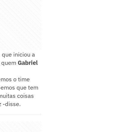
, que iniciou a
m quem
Gabriel
emos o time
abemos que tem
muitas coisas
 -disse.