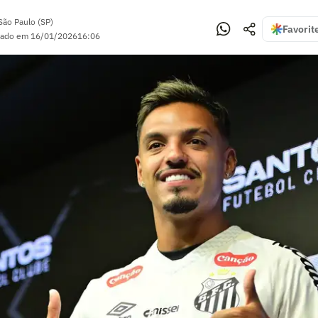
São Paulo (SP)
Favorit
zado em
16/01/2026
16:06