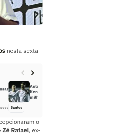
os
nesta sexta-
Autor do gol do Santos na Copinha,
usar
Kenay tem multa rescisória de 100
milhões de euros
meses
Santos
Há 6 meses
ecepcionaram o
e
Zé Rafael
, ex-