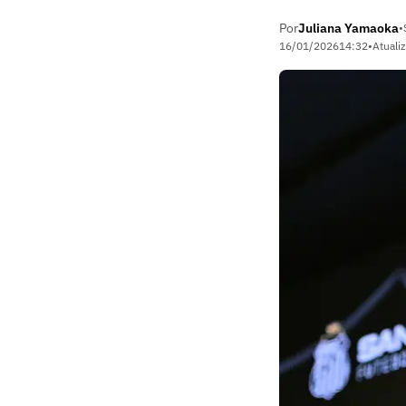
Por
Juliana Yamaoka
•
16/01/2026
14:32
•
Atuali