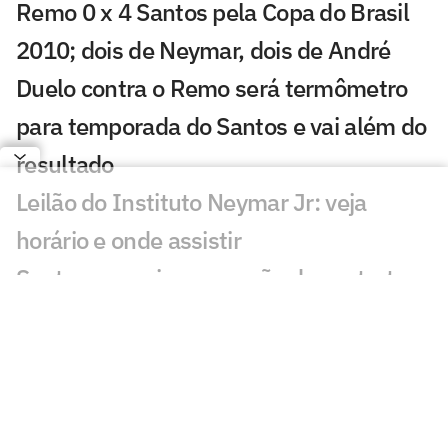
Remo 0 x 4 Santos pela Copa do Brasil
2010; dois de Neymar, dois de André
Duelo contra o Remo será termômetro
para temporada do Santos e vai além do
resultado
Leilão do Instituto Neymar Jr: veja
horário e onde assistir
Santos anuncia renovação de contrato
do lateral Escobar; veja detalhes
Oitavas da Sul-Americana estão
definidas e garantem valor milionário
aos clubes