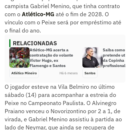
campista Gabriel Menino, que tinha contrato
com o
Atlético-MG
até o fim de 2028. O
vínculo com o Peixe será por empréstimo até
o final do ano.
RELACIONADAS
Atlético-MG acerta a
Saiba como V
contratação do volante
pretende utili
Victor Hugo, ex
da Copinha no
Flamengo e Santos
profissional d
Atlético Mineiro
Há 6 meses
Santos
O jogador esteve na Vila Belmiro no último
sábado (14) para acompanhar a estreia do
Peixe no Campeonato Paulista. O Alvinegro
Praiano venceu o Novorizontino por 2 a 1, de
virada, e Gabriel Menino assistiu à partida ao
lado de Neymar, que ainda se recupera de