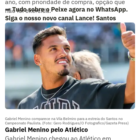
ano, com prioridade de compra, opção que
➡️
Tudo sobre o Peixe agora no WhatsApp.
não foi exercida.
Siga o nosso novo canal Lance! Santos
Gabriel Menino comparece na Vila Belmiro para a estreia do Santos no
Campeonato Paulista. (Foto: Gero Rodrigues/O Fotografico/Gazeta Press)
Gabriel Menino pelo Atlético
Gabriel Menino chegou ao Atlético em