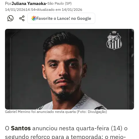
Por
Juliana Yamaoka
•
São Paulo (SP)
14/01/2026
14:54
•
Atualizado em
14/01/2026
Favorite o Lance! no Google
Gabriel Menino foi anunciado nesta quarta (Foto: Divulgação)
O
Santos
anunciou nesta quarta-feira (14) o
segundo reforço para a temporada: o meio-