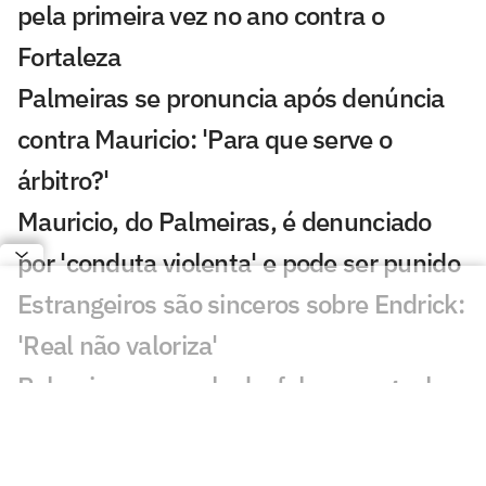
pela primeira vez no ano contra o
Fortaleza
Palmeiras se pronuncia após denúncia
contra Mauricio: 'Para que serve o
árbitro?'
Mauricio, do Palmeiras, é denunciado
por 'conduta violenta' e pode ser punido
Estrangeiros são sinceros sobre Endrick:
'Real não valoriza'
Palmeiras acumula desfalques e ganha
opções no ataque
Palmeiras x Fortaleza: onde assistir e