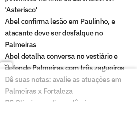
'Asterisco'
Abel confirma lesão em Paulinho, e
atacante deve ser desfalque no
Palmeiras
Abel detalha conversa no vestiário e
defende Palmeiras com três zagueiros
Dê suas notas: avalie as atuações em
Palmeiras x Fortaleza
PC Oliveira analisa polêmica em
Palmeiras x Fortaleza
Palmeiras vence o Fortaleza e abre boa