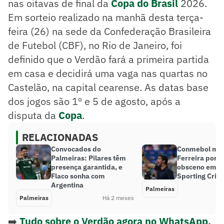
nas oitavas de final da
Copa do Brasil
2026.
Em sorteio realizado na manhã desta terça-
feira (26) na sede da Confederação Brasileira
de Futebol (CBF), no Rio de Janeiro, foi
definido que o Verdão fará a primeira partida
em casa e decidirá uma vaga nas quartas no
Castelão, na capital cearense. As datas base
dos jogos são 1º e 5 de agosto, após a
disputa da
Copa
.
RELACIONADAS
Convocados do
Conmebol mul
Palmeiras: Pilares têm
Ferreira por g
presença garantida, e
obsceno em P
Flaco sonha com
Sporting Crist
Argentina
Palmeiras
Palmeiras
Há 2 meses
➡️
Tudo sobre o Verdão agora no WhatsApp.