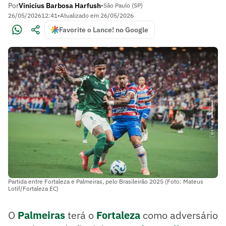
Por
Vinicius Barbosa Harfush
•
São Paulo (SP)
26/05/2026
12:41
•
Atualizado em
26/05/2026
Favorite o Lance! no Google
Partida entre Fortaleza e Palmeiras, pelo Brasileirão 2025 (Foto: Mateus
Lotif/Fortaleza EC)
O
Palmeiras
terá o
Fortaleza
como adversário