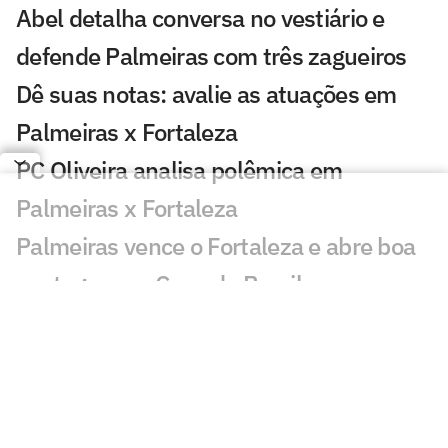
Abel detalha conversa no vestiário e
defende Palmeiras com três zagueiros
Dê suas notas: avalie as atuações em
Palmeiras x Fortaleza
PC Oliveira analisa polêmica em
Palmeiras x Fortaleza
Palmeiras vence o Fortaleza e abre boa
vantagem na Copa do Brasil
Atuação de Arias em Palmeiras x
Fortaleza ganha destaque: 'Barbaridade'
Maurício chama atenção em Palmeiras x
Fortaleza: 'Que fase'