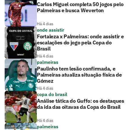
Carlos Miguel completa 50 jogos pelo
Palmeiras e busca Weverton
Há 4 dias
onde assistir
Fortaleza x Palmeiras: onde assistir e
escalações do jogo pela Copa do
Brasil
Há 4 dias
palmeiras
Paulinho tem lesão confirmada, e
Palmeiras atualiza situação física de
Gómez
Há 4 dias
copa do brasil
Análise tática do Guffo: os destaques
da ida das oitavas da Copa do Brasil
Há 4 dias
palmeiras