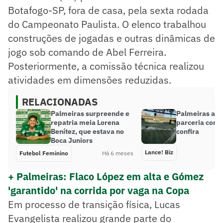
Botafogo-SP, fora de casa, pela sexta rodada
do Campeonato Paulista. O elenco trabalhou
construções de jogadas e outras dinâmicas de
jogo sob comando de Abel Ferreira.
Posteriormente, a comissão técnica realizou
atividades em dimensões reduzidas.
RELACIONADAS
Palmeiras surpreende e
Palmeiras anu
repatria meia Lorena
parceria com 
Benítez, que estava no
confira
Boca Juniors
Lance! Biz
Futebol Feminino
Há 6 meses
+ Palmeiras: Flaco López em alta e Gómez
'garantido' na corrida por vaga na Copa
Em processo de transição física, Lucas
Evangelista realizou grande parte do