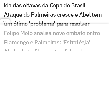
ida das oitavas da Copa do Brasil
Ataque do Palmeiras cresce e Abel tem
um ótimo 'problema' para resolver
Felipe Melo analisa novo embate entre
Flamengo e Palmeiras: 'Estratégia'
Abel rebate Flamengo e fala sobre
polêmicas na final da Libertadores:
'Asterisco'
Abel confirma lesão em Paulinho, e
atacante deve ser desfalque no
Palmeiras
Abel detalha conversa no vestiário e