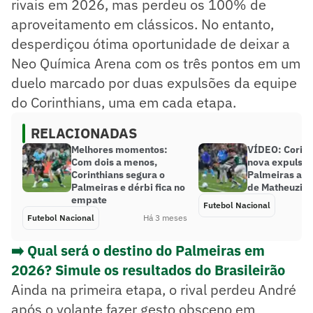
rivais em 2026, mas perdeu os 100% de
aproveitamento em clássicos. No entanto,
desperdiçou ótima oportunidade de deixar a
Neo Química Arena com os três pontos em um
duelo marcado por duas expulsões da equipe
do Corinthians, uma em cada etapa.
RELACIONADAS
Melhores momentos:
VÍDEO: Corint
Com dois a menos,
nova expulsão
Corinthians segura o
Palmeiras apó
Palmeiras e dérbi fica no
de Matheuzin
empate
Futebol Nacional
Futebol Nacional
Há 3 meses
➡️ Qual será o destino do Palmeiras em
2026? Simule os resultados do Brasileirão
Ainda na primeira etapa, o rival perdeu André
após o volante fazer gesto obsceno em