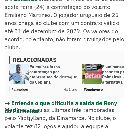
sexta-feira (24) a contratação do volante
Emiliano Martínez. O jogador uruguaio de 25
anos chega ao clube com um contrato válido
até 31 de dezembro de 2029. Os valores do
acordo, no entanto, não foram divulgados pelo
clube.
RELACIONADAS
Palmeiras fecha
Fluminense re
contratação por
proposta por 
empréstimo de destaque
Palmeiras, e 
da Copinha
alternativa
Palmeiras
Há 1 ano
Fluminense
➡️
Entenda o que dificulta a saída de Rony
Martínez jogou as últimas três temporadas
do Palmeiras
pelo Midtjylland, da Dinamarca. No clube, o
volante fez 82 jogos e ajudou a equipe a