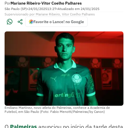
Por
Mariane Ribeiro
Vitor Coelho Palhares
•
São Paulo (SP)
•
24/01/2025
13:27
•
Atualizado em
24/01/2025
Supervisionado
por
Mariane Ribeiro
,
Vitor Coelho Palhares
Favorite o Lance! no Google
Emiliano Martínez, novo atleta do Palmeiras, conhece a Academia de
Futebol, em São Paulo (Foto: Fabio Menotti/Palmeiras/by Canon)
O
Palmeiras
anunciou no início da tarde desta