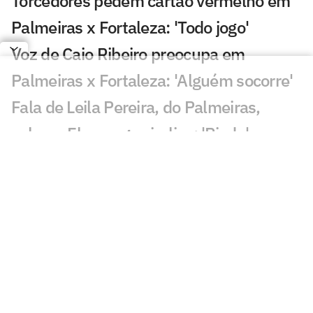
Torcedores pedem cartão vermelho em
Palmeiras x Fortaleza: 'Todo jogo'
Voz de Caio Ribeiro preocupa em
Palmeiras x Fortaleza: 'Alguém socorre'
Fala de Leila Pereira, do Palmeiras,
sobre o Flamengo viraliza: 'Piada'
Qualidade de imagem da Globo em
Palmeiras x Fortaleza gera incômodo
Abel escala Palmeiras e faz mudanças
para enfrentar o Fortaleza; veja os
nomes
Palmeiras derrota o Internacional no