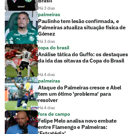
Brasil
Há 3 dias
palmeiras
Paulinho tem lesão confirmada, e
Palmeiras atualiza situação física de
Gómez
Há 3 dias
copa do brasil
Análise tática do Guffo: os destaques
da ida das oitavas da Copa do Brasil
Há 4 dias
palmeiras
Ataque do Palmeiras cresce e Abel
tem um ótimo 'problema' para
resolver
Há 4 dias
fora de campo
Felipe Melo analisa novo embate
entre Flamengo e Palmeiras:
'Estratégia'