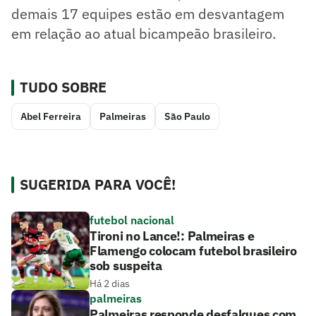
demais 17 equipes estão em desvantagem
em relação ao atual bicampeão brasileiro.
TUDO SOBRE
Abel Ferreira
Palmeiras
São Paulo
SUGERIDA PARA VOCÊ!
futebol nacional
Tironi no Lance!: Palmeiras e
Flamengo colocam futebol brasileiro
sob suspeita
Há 2 dias
palmeiras
Palmeiras responde desfalques com