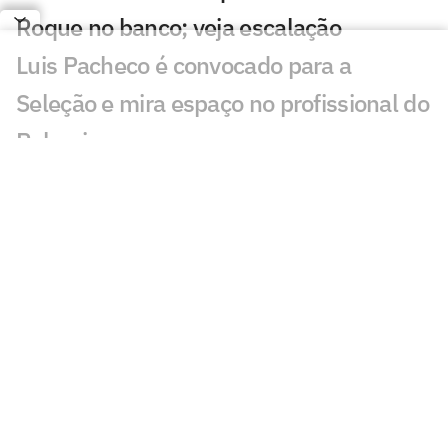
Roque no banco; veja escalação
Luis Pacheco é convocado para a
Seleção e mira espaço no profissional do
Palmeiras
Greicy destaca preparação de Palmeiras
antes de Derby no Paulistão Feminino
Palmeiras recusa R$ 300 milhões por
titulares e mantém foco esportivo
Ilsinho critica decisão de Danilo, do
Botafogo: 'Vai se arrepender'
Vitória x Palmeiras: onde assistir e
escalações do jogo pelo Brasileirão