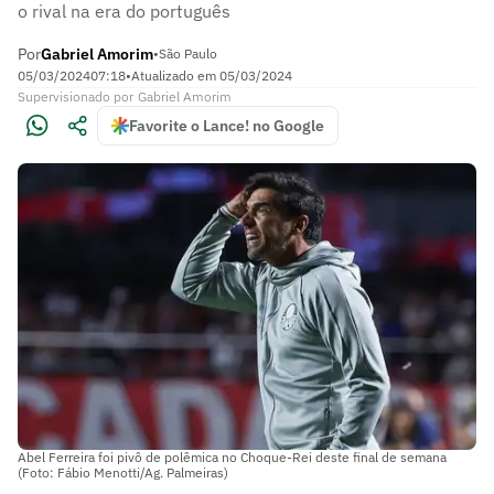
o rival na era do português
Por
Gabriel Amorim
•
São Paulo
05/03/2024
07:18
•
Atualizado em
05/03/2024
Supervisionado
por
Gabriel Amorim
Favorite o Lance! no Google
Abel Ferreira foi pivô de polêmica no Choque-Rei deste final de semana
(Foto: Fábio Menotti/Ag. Palmeiras)