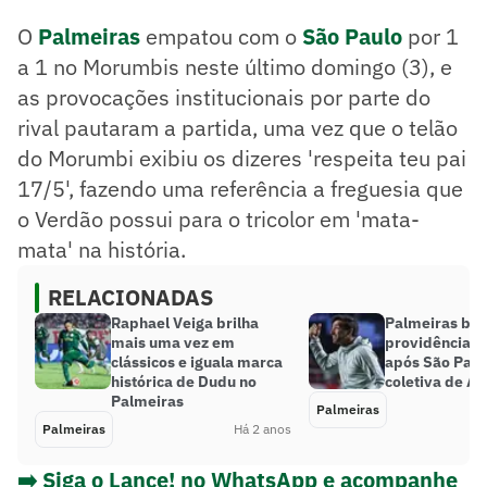
O
Palmeiras
empatou com o
São Paulo
por 1
a 1 no Morumbis neste último domingo (3), e
as provocações institucionais por parte do
rival pautaram a partida, uma vez que o telão
do Morumbi exibiu os dizeres 'respeita teu pai
17/5', fazendo uma referência a freguesia que
o Verdão possui para o tricolor em 'mata-
mata' na história.
RELACIONADAS
Raphael Veiga brilha
Palmeiras bu
mais uma vez em
providências 
clássicos e iguala marca
após São Paul
histórica de Dudu no
coletiva de Ab
Palmeiras
Palmeiras
Palmeiras
Há 2 anos
➡️ Siga o Lance! no WhatsApp e acompanhe