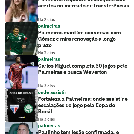
acertos no mercado de transferências
Há 2 dias
palmeiras
Palmeiras mantém conversas com
Gómez e mira renovação a longo
prazo
Há 3 dias
palmeiras
Carlos Miguel completa 50 jogos pelo
Palmeiras e busca Weverton
Há 3 dias
onde assistir
Fortaleza x Palmeiras: onde assistir e
escalações do jogo pela Copa do
Brasil
Há 3 dias
palmeiras
Paulinho tem lesão confirmada, e