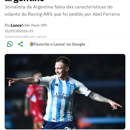
Jornalista da Argentina falou das características do
volante do Racing-ARG que foi pedido por Abel Ferreira
Por
Lance!
•
São Paulo (SP)
21/07/2023
16:33
Supervisionado
por
Lance!
Favorite o Lance! no Google