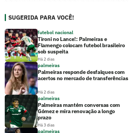
SUGERIDA PARA VOCÊ!
futebol nacional
Tironi no Lance!: Palmeiras e
Flamengo colocam futebol brasileiro
sob suspeita
Há 2 dias
palmeiras
Palmeiras responde desfalques com
acertos no mercado de transferências
Há 2 dias
palmeiras
Palmeiras mantém conversas com
Gómez e mira renovação a longo
prazo
Há 3 dias
palmeiras