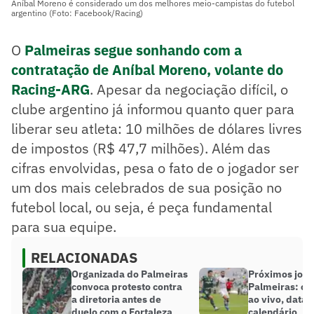
Aníbal Moreno é considerado um dos melhores meio-campistas do futebol
argentino (Foto: Facebook/Racing)
O
Palmeiras segue sonhando com a
contratação de Aníbal Moreno, volante do
Racing-ARG
. Apesar da negociação difícil, o
clube argentino já informou quanto quer para
liberar seu atleta: 10 milhões de dólares livres
de impostos (R$ 47,7 milhões). Além das
cifras envolvidas, pesa o fato de o jogador ser
um dos mais celebrados de sua posição no
futebol local, ou seja, é peça fundamental
para sua equipe.
RELACIONADAS
Organizada do Palmeiras
Próximos jogo
convoca protesto contra
Palmeiras: ond
a diretoria antes de
ao vivo, datas
duelo com o Fortaleza
calendário