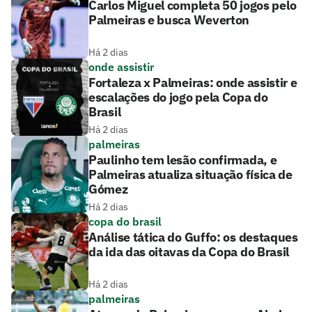
Carlos Miguel completa 50 jogos pelo
Palmeiras e busca Weverton
Há 2 dias
onde assistir
Fortaleza x Palmeiras: onde assistir e
escalações do jogo pela Copa do
Brasil
Há 2 dias
palmeiras
Paulinho tem lesão confirmada, e
Palmeiras atualiza situação física de
Gómez
Há 2 dias
copa do brasil
Análise tática do Guffo: os destaques
da ida das oitavas da Copa do Brasil
Há 2 dias
palmeiras