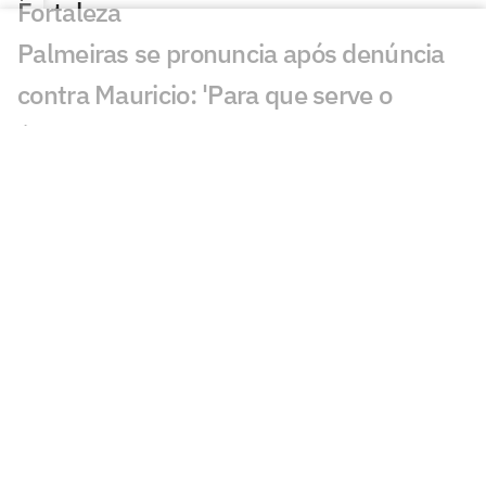
Fortaleza
Palmeiras se pronuncia após denúncia
contra Mauricio: 'Para que serve o
árbitro?'
Mauricio, do Palmeiras, é denunciado
por 'conduta violenta' e pode ser punido
Estrangeiros são sinceros sobre Endrick:
'Real não valoriza'
Palmeiras acumula desfalques e ganha
opções no ataque
Palmeiras x Fortaleza: onde assistir e
escalações do jogo pela Copa do Brasil