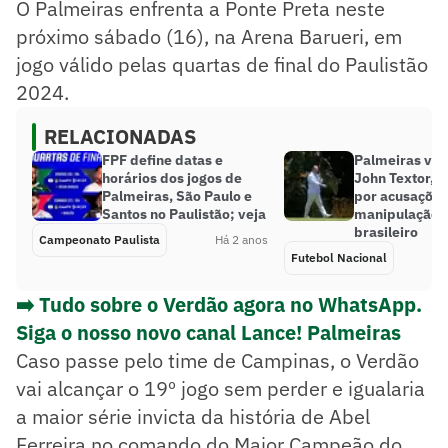
O Palmeiras enfrenta a Ponte Preta neste
próximo sábado (16), na Arena Barueri, em
jogo válido pelas quartas de final do Paulistão
2024.
RELACIONADAS
FPF define datas e
Palmeiras vai
horários dos jogos de
John Textor, d
Palmeiras, São Paulo e
por acusações
Santos no Paulistão; veja
manipulação n
brasileiro
Campeonato Paulista
Há 2 anos
Futebol Nacional
➡️ Tudo sobre o Verdão agora no WhatsApp.
Siga o nosso novo canal Lance! Palmeiras
Caso passe pelo time de Campinas, o Verdão
vai alcançar o 19º jogo sem perder e igualaria
a maior série invicta da história de Abel
Ferreira no comando do Maior Campeão do