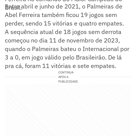
Entre abril e junho de 2021, o Palmeiras de
Brasil.
Abel Ferreira também ficou 19 jogos sem
perder, sendo 15 vitórias e quatro empates.
A sequência atual de 18 jogos sem derrota
começou no dia 11 de novembro de 2023,
quando o Palmeiras bateu o Internacional por
3 a 0, em jogo válido pelo Brasileirão. De lá
pra cá, foram 11 vitórias e sete empates.
CONTINUA
APÓS A
PUBLICIDADE