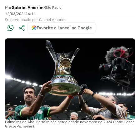
Por
Gabriel Amorim
•
São Paulo
12/03/2024
16:14
Supervisionado
por
Gabriel Amorim
Favorite o Lance! no Google
Palmeiras de Abel Ferreira não perde desde novembro de 2024 (Foto: Cesar
Greco/Palmeiras)