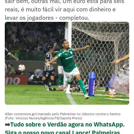
sair bem, outras mal. Um euro está para seis
reais, é muito fácil vir aqui com dinheiro e
levar os jogadores - completou.
Allan comemora gol marcado pelo Palmeiras no clássico contra o Santos
(Foto: Vinicius Nunes/Agência F8/Gazeta Press)
➡️
Tudo sobre o Verdão agora no WhatsApp.
Siga o nosso novo canal Lance! Palmeiras