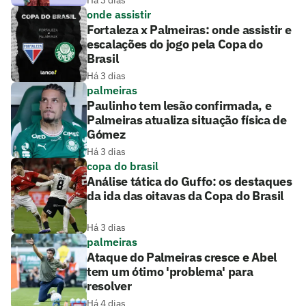
Há 3 dias
onde assistir
Fortaleza x Palmeiras: onde assistir e
escalações do jogo pela Copa do
Brasil
Há 3 dias
palmeiras
Paulinho tem lesão confirmada, e
Palmeiras atualiza situação física de
Gómez
Há 3 dias
copa do brasil
Análise tática do Guffo: os destaques
da ida das oitavas da Copa do Brasil
Há 3 dias
palmeiras
Ataque do Palmeiras cresce e Abel
tem um ótimo 'problema' para
resolver
Há 4 dias