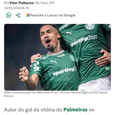
Por
Vitor Palhares
•
São Paulo (SP)
15/01/2026
06:30
Favorite o Lance! no Google
Allan comemora gol do Palmeiras (Foto: Vinicius Nunes/Agência F8/Gazeta
Press)
Autor do gol da vitória do
Palmeiras
no