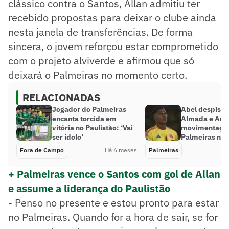
clássico contra o Santos, Allan admitiu ter
recebido propostas para deixar o clube ainda
nesta janela de transferências. De forma
sincera, o jovem reforçou estar comprometido
com o projeto alviverde e afirmou que só
deixará o Palmeiras no momento certo.
RELACIONADAS
Jogador do Palmeiras
Abel despista
encanta torcida em
Almada e Aria
vitória no Paulistão: ‘Vai
movimentaçõe
ser ídolo’
Palmeiras no
Fora de Campo
Há 6 meses
Palmeiras
+ Palmeiras vence o Santos com gol de Allan
e assume a liderança do Paulistão
- Penso no presente e estou pronto para estar
no Palmeiras. Quando for a hora de sair, se for