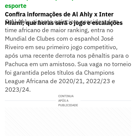
esporte
Confira informações de Al Ahly x Inter
O Al Ahly, gigante egípcio e considerado o
Miami; que horas será o jogo e escalações
time africano de maior ranking, entra no
Mundial de Clubes com o espanhol José
Riveiro em seu primeiro jogo competitivo,
após uma recente derrota nos pênaltis para o
Pachuca em um amistoso. Sua vaga no torneio
foi garantida pelos títulos da Champions
League Africana de 2020/21, 2022/23 e
2023/24.
CONTINUA
APÓS A
PUBLICIDADE