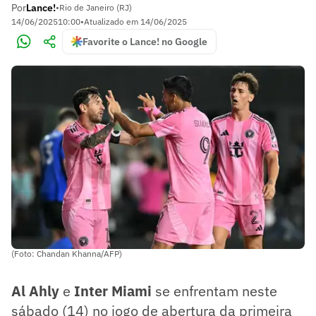
Por
Lance!
•
Rio de Janeiro (RJ)
14/06/2025
10:00
•
Atualizado em
14/06/2025
Favorite o Lance! no Google
(Foto: Chandan Khanna/AFP)
Al Ahly
e
Inter Miami
se enfrentam neste
sábado (14) no jogo de abertura da primeira