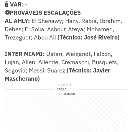
🖥️
VAR
: -
⚽PROVÁVEIS ESCALAÇÕES
AL AHLY:
El Shenawy; Hany, Rabia, Ibrahim,
Debes; El Solia, Ashour, Ateya; Mohamed,
Trezeguet; Abou Ali
(Técnico: José Riveiro)
INTER MIAMI:
Ustari; Weigandt, Falcon,
Lujan, Allen; Allende, Cremaschi, Busquets,
Segovia; Messi, Suarez
(Técnico: Javier
Mascherano)
CONTINUA
APÓS A
PUBLICIDADE