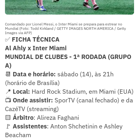
Comandado por Lionel Messi, o Inter Miami se prepara para estrear no
Mundial (Foto: Todd Kirkland / GETTY IMAGES NORTH AMERICA / Getty
Images via AFP)
✅
FICHA TÉCNICA
Al Ahly x Inter Miami
MUNDIAL DE CLUBES - 1ª RODADA (GRUPO
A)
📆
Data e horário:
sábado (14), às 21h
(horário de Brasília)
📍
Local:
Hard Rock Stadium, em Miami (EUA)
📺
Onde assistir:
SporTV (canal fechado) e da
CazéTV (streaming)
🟨
Árbitro
: Alireza Faghani
🚩
Assistentes
: Anton Shchetinin e Ashley
Beacham