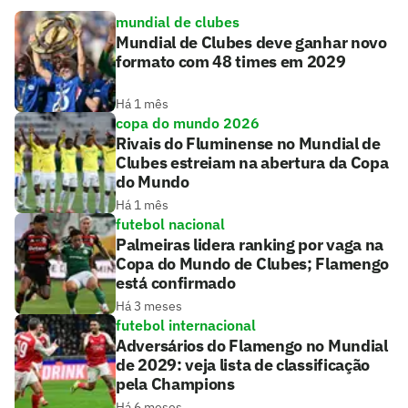
mundial de clubes
Mundial de Clubes deve ganhar novo
formato com 48 times em 2029
Há 1 mês
copa do mundo 2026
Rivais do Fluminense no Mundial de
Clubes estreiam na abertura da Copa
do Mundo
Há 1 mês
futebol nacional
Palmeiras lidera ranking por vaga na
Copa do Mundo de Clubes; Flamengo
está confirmado
Há 3 meses
futebol internacional
Adversários do Flamengo no Mundial
de 2029: veja lista de classificação
pela Champions
Há 6 meses