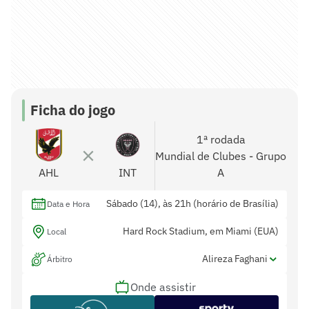
Ficha do jogo
1ª rodada
Mundial de Clubes - Grupo
AHL
INT
A
Sábado (14), às 21h (horário de Brasília)
Data e Hora
Hard Rock Stadium, em Miami (EUA)
Local
Alireza Faghani
Árbitro
Onde assistir
Anton Shchetinin e Ashley Beacham
Assistentes