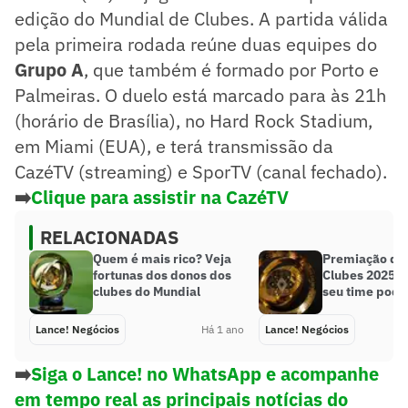
edição do Mundial de Clubes. A partida válida
pela primeira rodada reúne duas equipes do
Grupo A
, que também é formado por Porto e
Palmeiras. O duelo está marcado para às 21h
(horário de Brasília), no Hard Rock Stadium,
em Miami (EUA), e terá transmissão da
CazéTV (streaming) e SporTV (canal fechado).
➡️
Clique para assistir na CazéTV
RELACIONADAS
Quem é mais rico? Veja
Premiação do 
fortunas dos donos dos
Clubes 2025: 
clubes do Mundial
seu time pode
Lance! Negócios
Há 1 ano
Lance! Negócios
➡️
Siga o Lance! no WhatsApp e acompanhe
em tempo real as principais notícias do