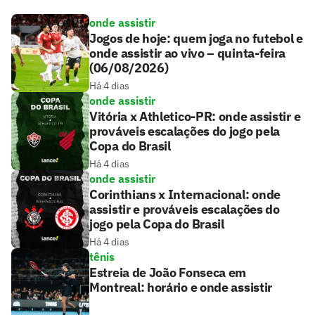
onde assistir
Jogos de hoje: quem joga no futebol e
onde assistir ao vivo – quinta-feira
(06/08/2026)
Há 4 dias
onde assistir
Vitória x Athletico-PR: onde assistir e
prováveis escalações do jogo pela
Copa do Brasil
Há 4 dias
onde assistir
Corinthians x Internacional: onde
assistir e prováveis escalações do
jogo pela Copa do Brasil
Há 4 dias
tênis
Estreia de João Fonseca em
Montreal: horário e onde assistir