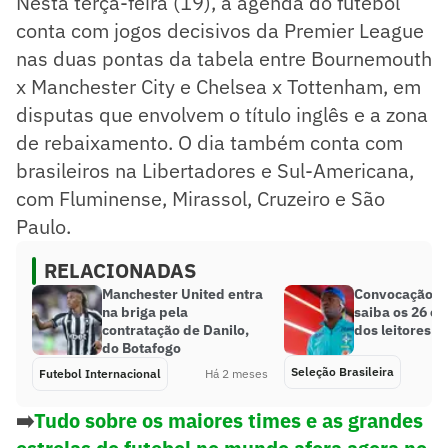
Nesta terça-feira (19), a agenda do futebol
conta com jogos decisivos da Premier League
nas duas pontas da tabela entre Bournemouth
x Manchester City e Chelsea x Tottenham, em
disputas que envolvem o título inglês e a zona
de rebaixamento. O dia também conta com
brasileiros na Libertadores e Sul-Americana,
com Fluminense, Mirassol, Cruzeiro e São
Paulo.
RELACIONADAS
Manchester United entra
Convocação da
na briga pela
saiba os 26 es
contratação de Danilo,
dos leitores d
do Botafogo
Seleção Brasileira
Futebol Internacional
Há 2 meses
➡️
Tudo sobre os maiores times e as grandes