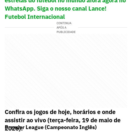
estrelas do futebol no mundo afora agora no
WhatsApp. Siga o nosso canal Lance!
Futebol Internacional
CONTINUA
APÓS A
PUBLICIDADE
Confira os jogos de hoje, horários e onde
assistir ao vivo (terça-feira, 19 de maio de
Premier League (Campeonato Inglês)
2026):