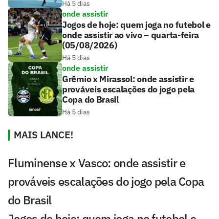
Há 5 dias
onde assistir
Jogos de hoje: quem joga no futebol e
onde assistir ao vivo – quarta-feira
(05/08/2026)
Há 5 dias
onde assistir
Grêmio x Mirassol: onde assistir e
prováveis escalações do jogo pela
Copa do Brasil
Há 5 dias
MAIS LANCE!
Fluminense x Vasco: onde assistir e
prováveis escalações do jogo pela Copa
do Brasil
Jogos de hoje: quem joga no futebol e