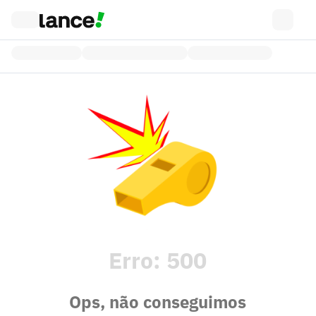
Erro:
500
Ops, não conseguimos