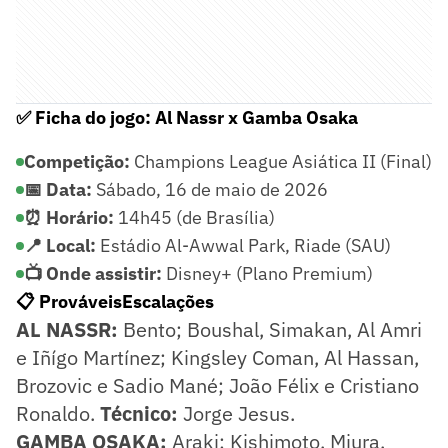
✅ Ficha do jogo: Al Nassr x Gamba Osaka
Competição:
Champions League Asiática II (Final)
📅 Data:
Sábado, 16 de maio de 2026
⏰ Horário:
14h45 (de Brasília)
📍 Local:
Estádio Al-Awwal Park, Riade (SAU)
📺 Onde assistir:
Disney+ (Plano Premium)
📋 ProváveisEscalações
AL NASSR:
Bento; Boushal, Simakan, Al Amri
e Iñígo Martínez; Kingsley Coman, Al Hassan,
Brozovic e Sadio Mané; João Félix e Cristiano
Ronaldo.
Técnico:
Jorge Jesus.
GAMBA OSAKA:
Araki; Kishimoto, Miura,