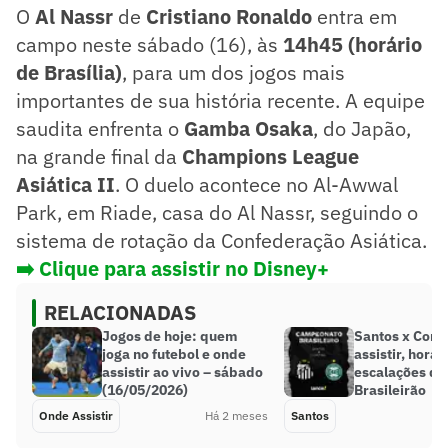
O
Al Nassr
de
Cristiano Ronaldo
entra em
campo neste sábado (16), às
14h45 (horário
de Brasília)
, para um dos jogos mais
importantes de sua história recente. A equipe
saudita enfrenta o
Gamba Osaka
, do Japão,
na grande final da
Champions League
Asiática II
. O duelo acontece no Al-Awwal
Park, em Riade, casa do Al Nassr, seguindo o
sistema de rotação da Confederação Asiática.
➡️ Clique para assistir no Disney+
RELACIONADAS
Jogos de hoje: quem
Santos x Corit
joga no futebol e onde
assistir, horár
assistir ao vivo – sábado
escalações do
(16/05/2026)
Brasileirão
Onde Assistir
Há 2 meses
Santos