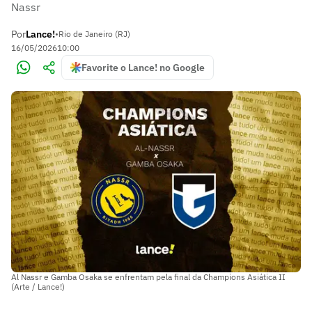
Nassr
Por
Lance!
•
Rio de Janeiro (RJ)
16/05/2026
10:00
Favorite o Lance! no Google
Al Nassr e Gamba Osaka se enfrentam pela final da Champions Asiática II
(Arte / Lance!)