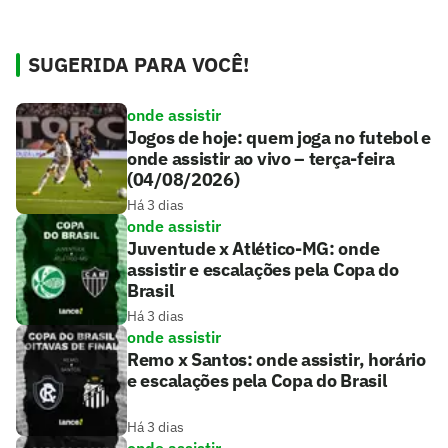
SUGERIDA PARA VOCÊ!
onde assistir
Jogos de hoje: quem joga no futebol e
onde assistir ao vivo – terça-feira
(04/08/2026)
Há 3 dias
onde assistir
Juventude x Atlético-MG: onde
assistir e escalações pela Copa do
Brasil
Há 3 dias
onde assistir
Remo x Santos: onde assistir, horário
e escalações pela Copa do Brasil
Há 3 dias