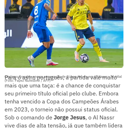
Para o astro português, a partida vale muito
Cristiano Ronaldo encara a marcação de Rúben Neves em Al-Nassr x Al-Hilal
(Foto: Fayez Nureldine / AFP)
mais que uma taça: é a chance de conquistar
seu primeiro título oficial pelo clube. Embora
tenha vencido a Copa dos Campeões Árabes
em 2023, o torneio não possui status oficial.
Sob o comando de
Jorge Jesus
, o Al Nassr
vive dias de alta tensão, já que também lidera