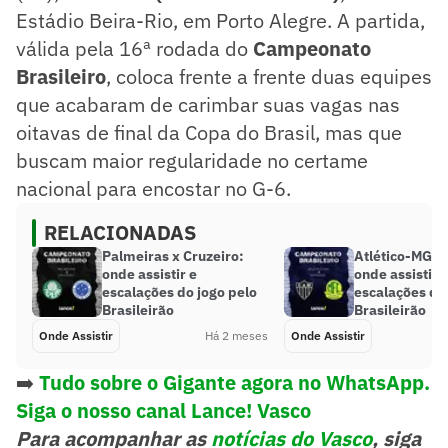
Estádio Beira-Rio, em Porto Alegre. A partida,
válida pela 16ª rodada do
Campeonato
Brasileiro
, coloca frente a frente duas equipes
que acabaram de carimbar suas vagas nas
oitavas de final da Copa do Brasil, mas que
buscam maior regularidade no certame
nacional para encostar no G-6.
RELACIONADAS
Palmeiras x Cruzeiro:
Atlético-MG x 
onde assistir e
onde assistir, 
escalações do jogo pelo
escalações do
Brasileirão
Brasileirão
Onde Assistir
Há 2 meses
Onde Assistir
➡️
Tudo sobre o Gigante agora no WhatsApp.
Siga o nosso canal Lance! Vasco
Para acompanhar as
notícias do Vasco
, siga