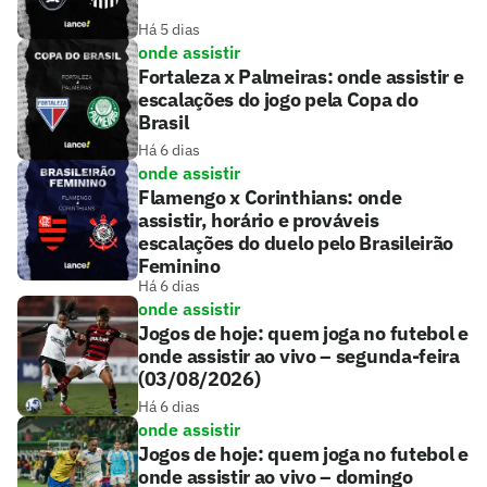
Há 5 dias
onde assistir
Fortaleza x Palmeiras: onde assistir e
escalações do jogo pela Copa do
Brasil
Há 6 dias
onde assistir
Flamengo x Corinthians: onde
assistir, horário e prováveis
escalações do duelo pelo Brasileirão
Feminino
Há 6 dias
onde assistir
Jogos de hoje: quem joga no futebol e
onde assistir ao vivo – segunda-feira
(03/08/2026)
Há 6 dias
onde assistir
Jogos de hoje: quem joga no futebol e
onde assistir ao vivo – domingo