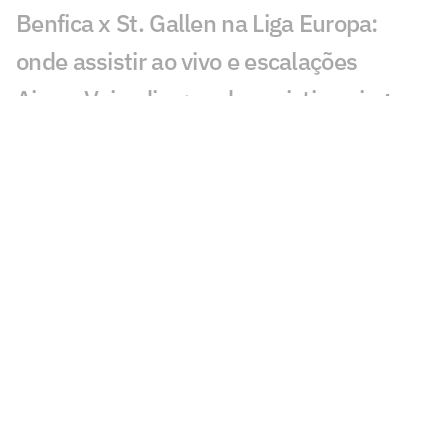
Benfica x St. Gallen na Liga Europa:
onde assistir ao vivo e escalações
Ajax x Vojvodina: onde assistir ao jogo
da Conference League
Palmeiras x RB Bragantino: onde
assistir, horário e escalações pelo
Brasileirão sub-20
PAOK e Dínamo Kiev: onde assistir e
prováveis escalações do jogo da Europa
League
Vasco x Santos: onde assistir, horário e
escalações da semifinal do Brasileirão