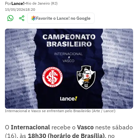
Por
Lance!
•
Rio de Janeiro (RJ)
15/05/2026
18:20
Favorite o Lance! no Google
Internacional e Vasco se enfrentam pelo Brasileirão (Arte / Lance!)
O
Internacional
recebe o
Vasco
neste sábado
(16), às
18h30 (horário de Brasília)
, no