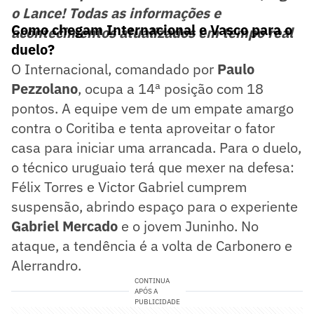
o Lance! Todas as informações e
Como chegam Internacional e Vasco para o
acontecimentos atualizados em tempo real
duelo?
O Internacional, comandado por
Paulo
Pezzolano
, ocupa a 14ª posição com 18
pontos. A equipe vem de um empate amargo
contra o Coritiba e tenta aproveitar o fator
casa para iniciar uma arrancada. Para o duelo,
o técnico uruguaio terá que mexer na defesa:
Félix Torres e Victor Gabriel cumprem
suspensão, abrindo espaço para o experiente
Gabriel Mercado
e o jovem Juninho. No
ataque, a tendência é a volta de Carbonero e
Alerrandro.
CONTINUA
APÓS A
PUBLICIDADE