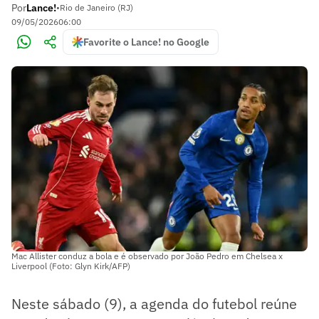
Por
Lance!
•
Rio de Janeiro (RJ)
09/05/2026
06:00
Favorite o Lance! no Google
Mac Allister conduz a bola e é observado por João Pedro em Chelsea x
Liverpool (Foto: Glyn Kirk/AFP)
Neste sábado (9), a agenda do futebol reúne