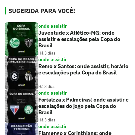
SUGERIDA PARA VOCÊ!
onde assistir
Juventude x Atlético-MG: onde
assistir e escalações pela Copa do
Brasil
Há 3 dias
onde assistir
Remo x Santos: onde assistir, horário
e escalações pela Copa do Brasil
Há 3 dias
onde assistir
Fortaleza x Palmeiras: onde assistir e
escalações do jogo pela Copa do
Brasil
Há 3 dias
onde assistir
Flamengo x Corinthians: onde