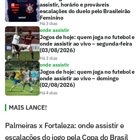
assistir, horário e prováveis
escalações do duelo pelo Brasileirão
Feminino
Há 3 dias
onde assistir
Jogos de hoje: quem joga no futebol e
onde assistir ao vivo – segunda-feira
(03/08/2026)
Há 3 dias
onde assistir
Jogos de hoje: quem joga no futebol e
onde assistir ao vivo – domingo
(02/08/2026)
Há 4 dias
MAIS LANCE!
Palmeiras x Fortaleza: onde assistir e
escalações do jogo pela Copa do Brasil