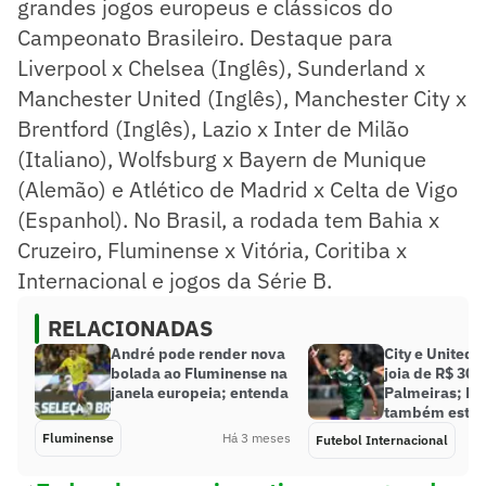
grandes jogos europeus e clássicos do
Campeonato Brasileiro. Destaque para
Liverpool x Chelsea (Inglês), Sunderland x
Manchester United (Inglês), Manchester City x
Brentford (Inglês), Lazio x Inter de Milão
(Italiano), Wolfsburg x Bayern de Munique
(Alemão) e Atlético de Madrid x Celta de Vigo
(Espanhol). No Brasil, a rodada tem Bahia x
Cruzeiro, Fluminense x Vitória, Coritiba x
Internacional e jogos da Série B.
RELACIONADAS
André pode render nova
City e United
bolada ao Fluminense na
joia de R$ 300
janela europeia; entenda
Palmeiras; Ba
também está n
Fluminense
Há 3 meses
Futebol Internacional