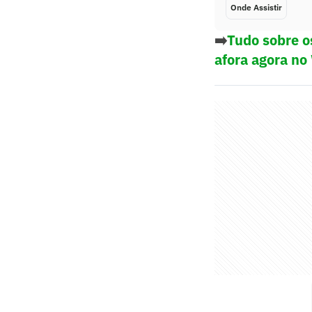
Onde Assistir
➡️
Tudo sobre o
afora agora no