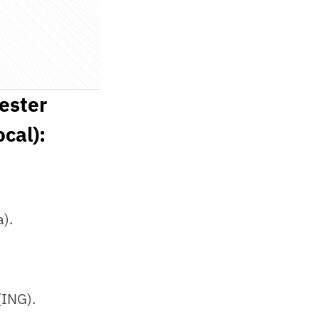
ester
ocal):
).
(ING).