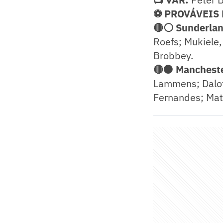
⚽ PROVÁVEIS
🔴⚪ Sunderland
Roefs; Mukiele,
Brobbey.
🔴⚫ Manchester
Lammens; Dalot
Fernandes; Mat