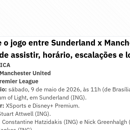
 o jogo entre Sunderland x Manch
e assistir, horário, escalações e l
NICA
 Manchester United
Premier League
rio:
sábado, 9 de maio de 2026, às 11h (de Brasília
m of Light, em Sunderland (ING).
r:
XSports e Disney+ Premium.
tuart Attwell (ING).
:
Constantine Hatzidakis (ING) e Nick Greenhalgh 
ankes (ING).