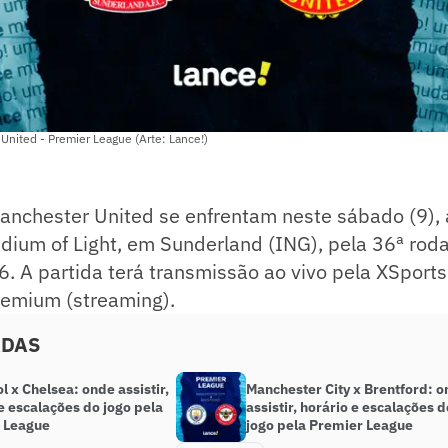
United - Premier League (Arte: Lance!)
anchester United se enfrentam neste sábado (9), 
tadium of Light, em Sunderland (ING), pela 36ª ro
 A partida terá transmissão ao vivo pela XSports
remium (streaming).
ADAS
l x Chelsea: onde assistir,
Manchester City x Brentford: 
e escalações do jogo pela
assistir, horário e escalações d
 League
jogo pela Premier League