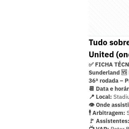
Tudo sobre
United (ond
✅ FICHA TÉC
Sunderland 🆚
36ª rodada – 
📆 Data e horá
📍 Local:
Stadiu
👁️ Onde assisti
🕴️ Arbitragem:
S
🚩 Assistentes
📺 VAR:
Peter B