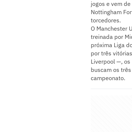
jogos e vem de 
Nottingham For
torcedores.
O Manchester Un
treinada por Mi
próxima Liga d
por três vitóri
Liverpool —, os
buscam os três 
campeonato.