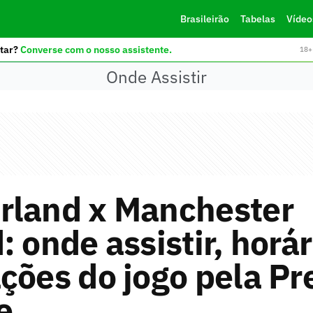
Brasileirão
Tabelas
Vídeo
tar?
Converse com o nosso assistente.
18+ 
Onde Assistir
rland x Manchester
: onde assistir, horár
ções do jogo pela Pr
e