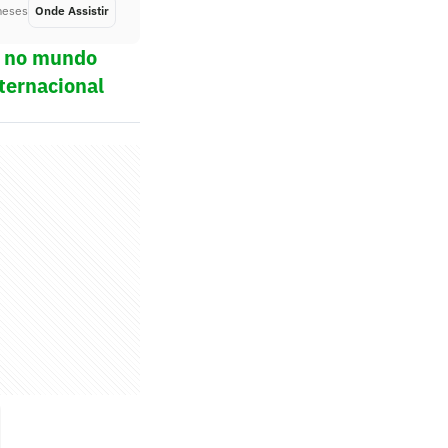
meses
Onde Assistir
Há 2 meses
ol no mundo
ternacional