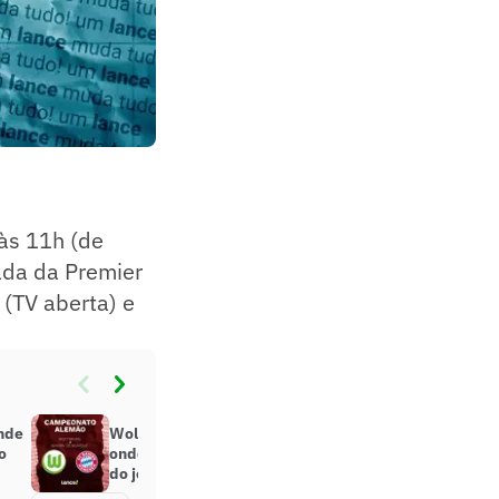
às 11h (de
dada da Premier
 (TV aberta) e
onde
Wolfsburg x Bayern de Munique:
o
onde assistir, horário e escalações
do jogo pela Bundesliga