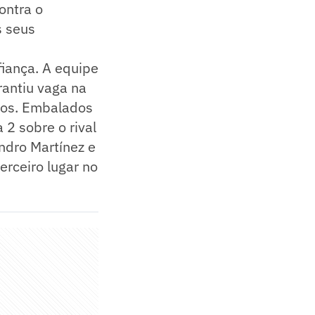
ontra o
s seus
fiança. A equipe
rantiu vaga na
tos. Embalados
 2 sobre o rival
ndro Martínez e
erceiro lugar no