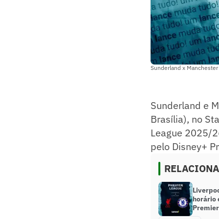
Sunderland x Manchester 
Sunderland e M
Brasília), no S
League 2025/26.
pelo Disney+ P
RELACION
Liverpoo
horário 
Premier