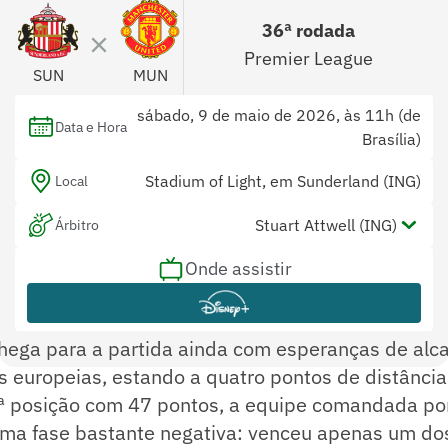
36ª rodada
Premier League
SUN
MUN
sábado, 9 de maio de 2026, às 11h (de
Data e Hora
Brasília)
Stadium of Light, em Sunderland (ING)
Local
Stuart Attwell (ING)
Árbitro
Onde assistir
Constantine Hatzidakis (ING) e Nick
Assistentes
Greenhalgh (ING)
Peter Bankes (ING)
Var
hega para a partida ainda com esperanças de alc
 europeias, estando a quatro pontos de distância
 posição com 47 pontos, a equipe comandada por
uma fase bastante negativa: venceu apenas um dos