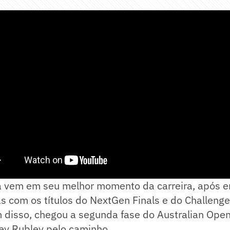
a vem em seu melhor momento da carreira, após e
as com os títulos do NextGen Finals e do Challeng
 disso, chegou a segunda fase do Australian Open
ey Rublev pelo caminho.