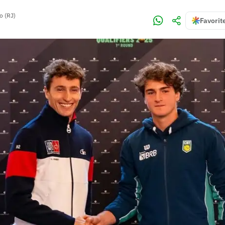
o (RJ)
Favorit