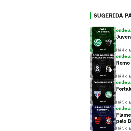
SUGERIDA PA
onde as
Juvent
Há 4 dia
onde as
Remo x
Há 4 dia
onde as
Fortal
Há 5 dia
onde as
Flamen
pelo B
Há 5 dia