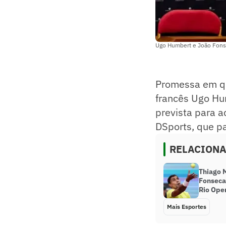
Ugo Humbert e João Fonsec
Promessa em qu
francês Ugo Hum
prevista para a
DSports, que p
RELACION
Thiago M
Fonseca
Rio Ope
Mais Esportes