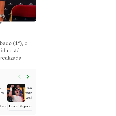
T)
bado (1°), o
tida está
 realizada
e
Canal renova direitos de
com
transmissão da Copa Davis, que
terá João Fonseca
1 ano
Lance! Negócios
Há 1 ano