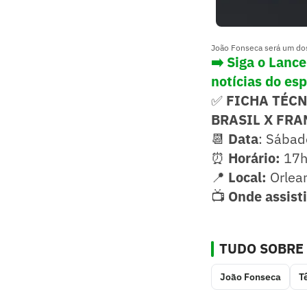
João Fonseca será um dos
➡️ Siga o Lanc
notícias do es
✅
FICHA TÉC
BRASIL X FRA
📆
Data
: Sábad
⏰
Horário:
17h 
📍
Local:
Orlea
📺
Onde assist
TUDO SOBRE
João Fonseca
T