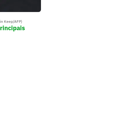
tin Keep/AFP)
rincipais