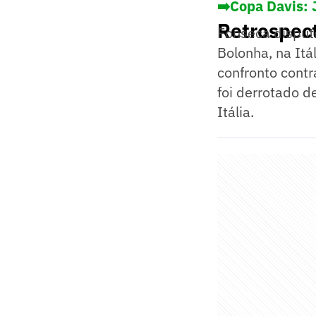
➡️Copa Davis: 
Retrospec
Fonseca disput
Bolonha, na Itá
confronto contr
foi derrotado d
Itália.