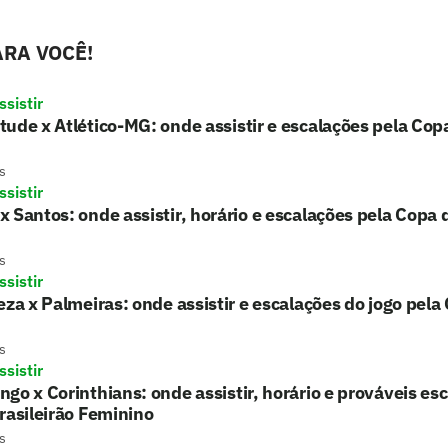
RA VOCÊ!
sistir
ude x Atlético-MG: onde assistir e escalações pela Copa
s
sistir
 Santos: onde assistir, horário e escalações pela Copa d
s
sistir
eza x Palmeiras: onde assistir e escalações do jogo pela
s
sistir
go x Corinthians: onde assistir, horário e prováveis es
rasileirão Feminino
s