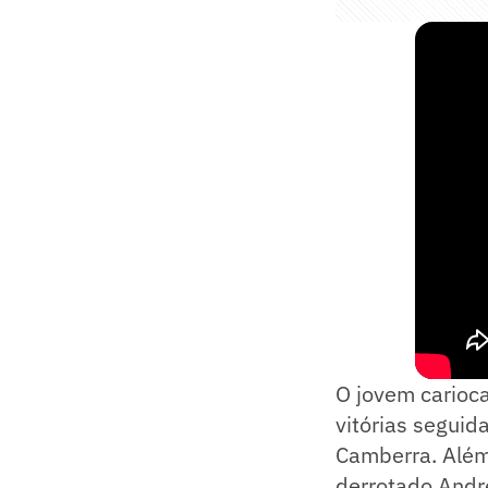
O jovem carioc
vitórias seguid
Camberra. Além
derrotado Andr