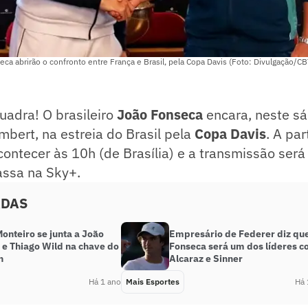
a abrirão o confronto entre França e Brasil, pela Copa Davis (Foto: Divulgação/CB
adra! O brasileiro
João Fonseca
encara, neste sá
bert, na estreia do Brasil pela
Copa Davis
. A par
contecer às 10h (de Brasília) e a transmissão será
assa na Sky+.
ADAS
onteiro se junta a João
Empresário de Federer diz qu
 e Thiago Wild na chave do
Fonseca será um dos líderes 
n
Alcaraz e Sinner
Há 1 ano
Mais Esportes
Há 