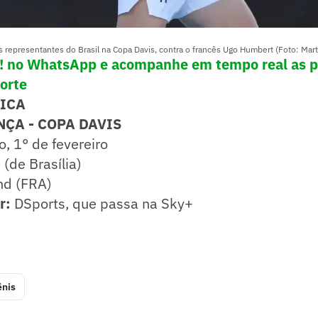
 representantes do Brasil na Copa Davis, contra o francês Ugo Humbert (Foto: Mar
e! no WhatsApp e acompanhe em tempo real as p
porte
NICA
NÇA - COPA DAVIS
o, 1° de fevereiro
(de Brasília)
nd (FRA)
ir:
DSports, que passa na Sky+
ênis