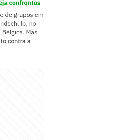
eja confrontos
se de grupos em
andschulp, no
a Bélgica. Mas
to contra a