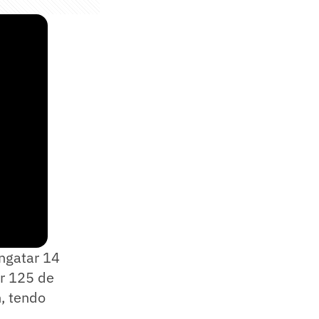
ngatar 14
er 125 de
, tendo