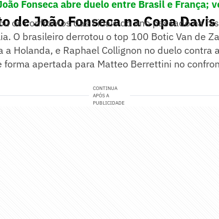
João Fonseca abre duelo entre Brasil e França; v
to de João Fonseca na Copa Davis
ou os confrontos das Finais do ano passado na fa
lia. O brasileiro derrotou o top 100 Botic Van de Z
a a Holanda, e Raphael Collignon no duelo contra 
e forma apertada para Matteo Berrettini no confron
CONTINUA
APÓS A
PUBLICIDADE