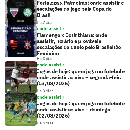
Fortaleza x Palmeiras: onde assistir e
escalações do jogo pela Copa do
Brasil
Há 2 dias
onde assistir
Flamengo x Corinthians: onde
assistir, horário e prováveis
escalações do duelo pelo Brasileirão
Feminino
Há 3 dias
onde assistir
Jogos de hoje: quem joga no futebol e
onde assistir ao vivo – segunda-feira
(03/08/2026)
Há 3 dias
onde assistir
Jogos de hoje: quem joga no futebol e
onde assistir ao vivo – domingo
(02/08/2026)
Há 4 dias