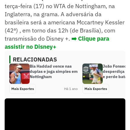
terça-feira (17) no WTA de Nottingham, na
Inglaterra, na grama. A adversária da
brasileira será a americana Mccartney Kessler
(42ª) , em torno das 12h (de Brasília), com
transmissão do Disney +.
➡️ Clique para
assistir no Disney+
RELACIONADAS
Bia Haddad vence nas
João Fonseca
duplas e joga simples em
desperdiça ma
Nottingham
e perde batal
Mais Esportes
Há 1 ano
Mais Esportes