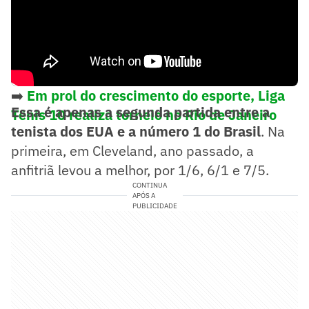
➡️
Em prol do crescimento do esporte, Liga
Essa é apenas a segunda partida entre a
Tênis 10 realiza torneio no Rio de Janeiro
tenista dos EUA e a número 1 do Brasil
. Na
primeira, em Cleveland, ano passado, a
anfitriã levou a melhor, por 1/6, 6/1 e 7/5.
CONTINUA
APÓS A
PUBLICIDADE