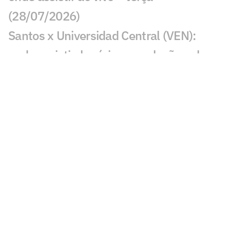
(28/07/2026)
Santos x Universidad Central (VEN):
onde assistir, horário e escalação pela
Sul-Americana
Jogos de hoje: quem joga no futebol e
onde assistir ao vivo – segunda
(27/07/2026)
Calderano disputa título do Star
Contender; horário e onde assistir
Calderano e Takahashi na final do WTT
Star Contender; horário e onde assistir