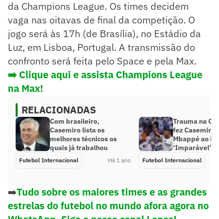
da Champions League. Os times decidem
vaga nas oitavas de final da competição. O
jogo será às 17h (de Brasília), no Estádio da
Luz, em Lisboa, Portugal. A transmissão do
confronto será feita pelo Space e pela Max.
➡️ Clique aqui e assista Champions League
na Max!
RELACIONADAS
Com brasileiro,
Trauma na Ch
Casemiro lista os
fez Casemiro 
melhores técnicos os
Mbappé ao Re
quais já trabalhou
‘Imparável’
Futebol Internacional
Há 1 ano
Futebol Internacional
➡️
Tudo sobre os maiores times e as grandes
estrelas do futebol no mundo afora agora no