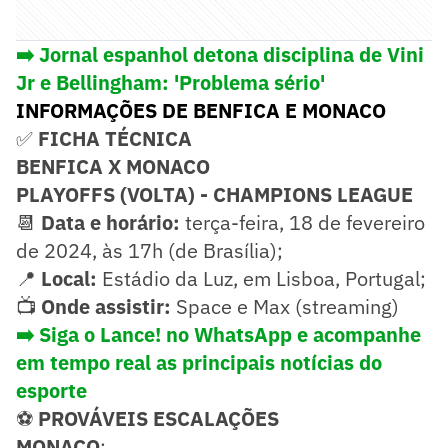
➡️
Jornal espanhol detona disciplina de Vini
Jr e Bellingham: 'Problema sério'
INFORMAÇÕES DE BENFICA E MONACO
✅
FICHA TÉCNICA
BENFICA X MONACO
PLAYOFFS (VOLTA) - CHAMPIONS LEAGUE
📆
Data e horário:
terça-feira, 18 de fevereiro
de 2024, às 17h (de Brasília);
📍
Local:
Estádio da Luz, em Lisboa, Portugal;
📺
Onde assistir:
Space e Max (streaming)
➡️ Siga o Lance! no WhatsApp e acompanhe
em tempo real as principais notícias do
esporte
⚽
PROVÁVEIS ESCALAÇÕES
MONACO
: