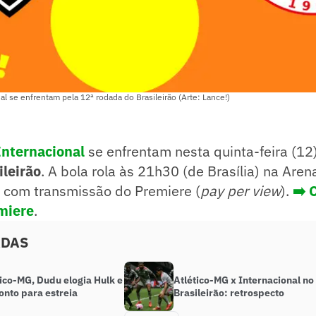
al se enfrentam pela 12ª rodada do Brasileirão (Arte: Lance!)
Internacional
se enfrentam nesta quinta-feira (12)
ileirão
. A bola rola às 21h30 (de Brasília) na Are
, com transmissão do Premiere (
pay per view
).
➡️ 
emiere
.
ADAS
ico-MG, Dudu elogia Hulk e
Atlético-MG x Internacional no
onto para estreia
Brasileirão: retrospecto