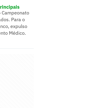
rincipais
No Campeonato
ados. Para o
anco, expulso
ento Médico.