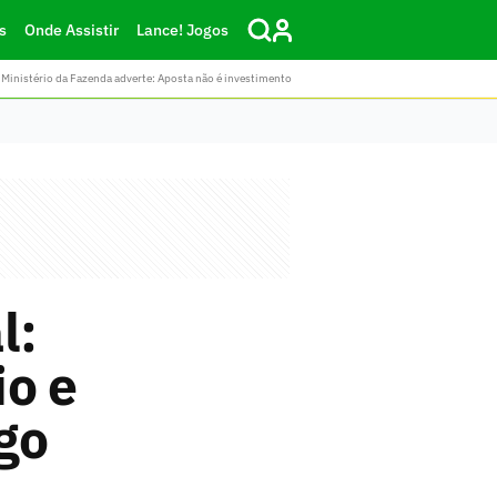
s
Onde Assistir
Lance! Jogos
Ministério da Fazenda adverte: Aposta não é investimento
l:
io e
go