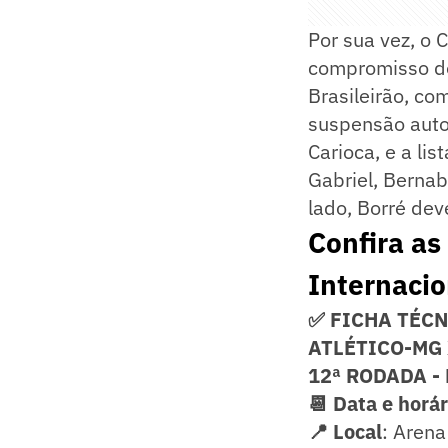
Por sua vez, o 
compromisso do 
Brasileirão, co
suspensão autom
Carioca, e a li
Gabriel, Bernab
lado, Borré deve
Confira as
Internacio
✅ FICHA TÉC
ATLÉTICO-MG
12ª RODADA -
📆 Data e horár
📍 Local
: Arena