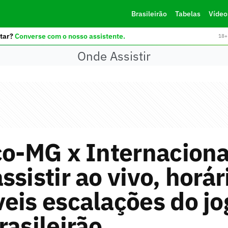
Brasileirão
Tabelas
Vídeo
tar?
Converse com o nosso assistente.
18+ 
Onde Assistir
co-MG x Internaciona
ssistir ao vivo, horár
eis escalações do jo
rasileirão