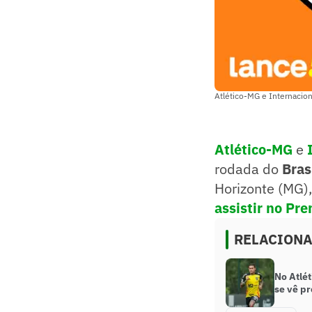
Atlético-MG e Internacion
Atlético-MG
e
rodada do
Bras
Horizonte (MG)
assistir no Pr
RELACION
No Atlét
se vê pr