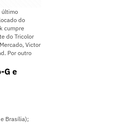
 último
olocado do
ck cumpre
e do Tricolor
 Mercado, Victor
d. Por outro
o-G e
 Brasília);