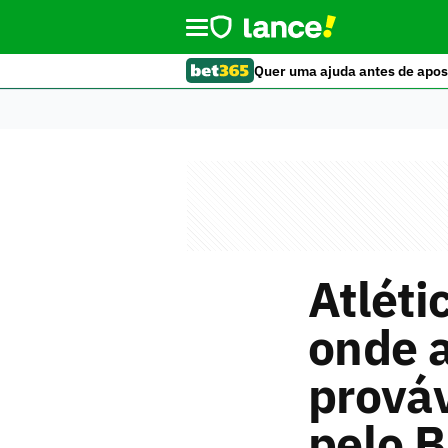
Quer uma ajuda antes de apos
Atléti
onde a
prováv
pelo B