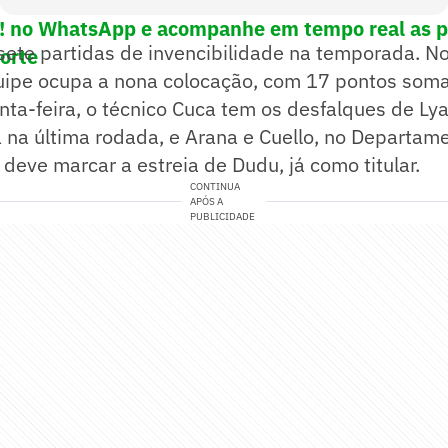
e! no WhatsApp e acompanhe em tempo real as p
sete partidas de invencibilidade na temporada. 
porte
equipe ocupa a nona colocação, com 17 pontos som
nta-feira, o técnico Cuca tem os desfalques de Ly
 na última rodada, e Arana e Cuello, no Departam
 deve marcar a estreia de Dudu, já como titular.
CONTINUA
APÓS A
PUBLICIDADE