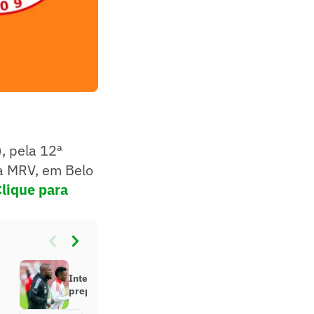
, pela 12ª
na MRV, em Belo
Clique para
Internacional: Carbonero é
preparado para retornar em julho