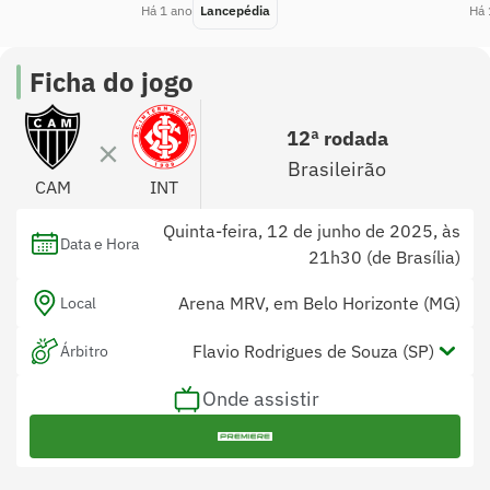
Há 1 ano
Lancepédia
Há 
Ficha do jogo
12ª rodada
Brasileirão
CAM
INT
Quinta-feira, 12 de junho de 2025, às
Data e Hora
21h30 (de Brasília)
Arena MRV, em Belo Horizonte (MG)
Local
Flavio Rodrigues de Souza (SP)
Árbitro
Onde assistir
Alex Ang Ribeiro (SP) e Luiz Alberto
Assistentes
Andrini Nogueira (SP)
Ilbert Estevam da Silva (SP)
Var