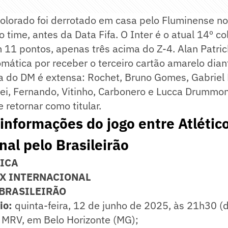
Colorado foi derrotado em casa pelo Fluminense no
time, antes da Data Fifa. O Inter é o atual 14º c
m 11 pontos, apenas três acima do Z-4. Alan Patri
ática por receber o terceiro cartão amarelo diant
sta do DM é extensa: Rochet, Bruno Gomes, Gabriel
ei, Fernando, Vitinho, Carbonero e Lucca Drummon
 retornar como titular.
 informações do jogo entre Atlétic
nal pelo Brasileirão
NICA
 X INTERNACIONAL
 BRASILEIRÃO
io:
quinta-feira, 12 de junho de 2025, às 21h30 (de
 MRV, em Belo Horizonte (MG);