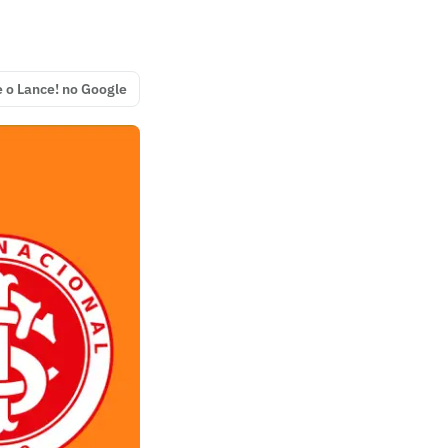
e o Lance! no Google