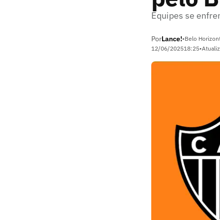
Equipes se enfre
Por
Lance!
•
Belo Horizon
12/06/2025
18:25
•
Atuali