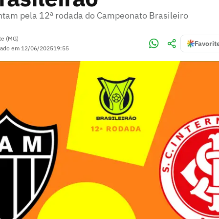
ntam pela 12ª rodada do Campeonato Brasileiro
te (MG)
Favorit
zado em
12/06/2025
19:55