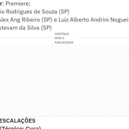
r
: Premiere;
vio Rodrigues de Souza (SP)
Alex Ang Ribeiro (SP) e Luiz Alberto Andrini Noguei
Estevam da Silva (SP)
CONTINUA
APÓS A
PUBLICIDADE
 ESCALAÇÕES
Técnico: Cuca)