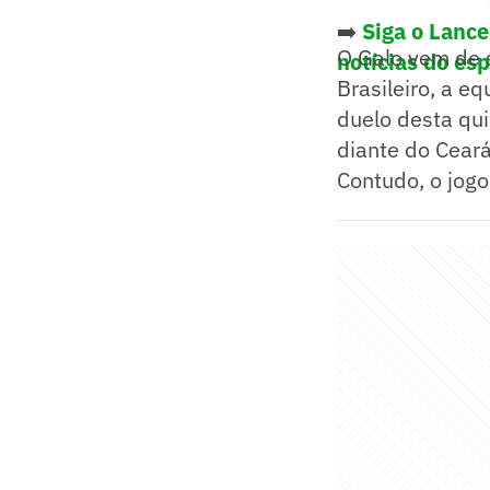
➡️
Siga o Lanc
O Galo vem de 
notícias do es
Brasileiro, a 
duelo desta qui
diante do Ceará
Contudo, o jogo