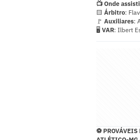
📺 Onde assisti
🟨
Árbitro
: Fla
🚩
Auxiliares
: 
🖥️
VAR
: Ilbert 
⚽ PROVÁVEIS
ATLÉTICO-MG (