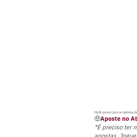
Hulk posa com a camisa d
🤑
Aposte no At
*É preciso ter 
apostas. Jogue