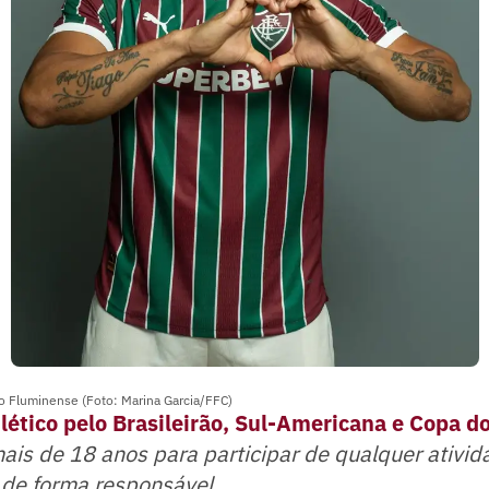
o Fluminense (Foto: Marina Garcia/FFC)
lético pelo Brasileirão, Sul-Americana e Copa do
mais de 18 anos para participar de qualquer ativid
 de forma responsável