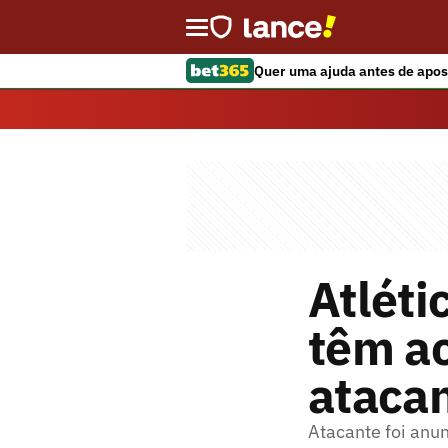
Quer uma ajuda antes de apos
Atléti
têm ac
atacan
Atacante foi anun