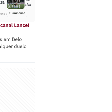
próximos quatro jogos para
025:
afastar crise
Fluminense
Há 2 meses
meses
 canal Lance!
as em Belo
alquer duelo