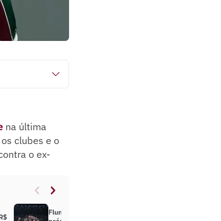
). Para ser liberado
volvendo os
e
na última
 os clubes e o
ontra o ex-
Fluminense ganha reforço nos
 R$