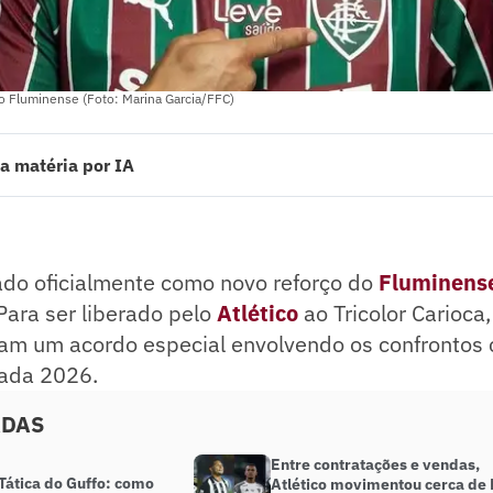
o Fluminense (Foto: Marina Garcia/FFC)
a matéria por IA
o oficialmente como novo reforço do Fluminense na última terça-feira (5
Tricolor Carioca, os clubes e o atacante firmaram um acordo especial en
 o ex-time na temporada 2026.
ado pelo jornalista!
ado oficialmente como novo reforço do
Fluminens
 Para ser liberado pelo
Atlético
ao Tricolor Carioca,
am um acordo especial envolvendo os confrontos c
ada 2026.
ADAS
Entre contratações e vendas,
Tática do Guffo: como
Atlético movimentou cerca de