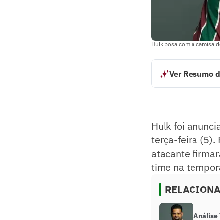
Hulk posa com a camisa d
Ver Resumo d
Hulk foi anunciad
pelo Atlético ao 
confrontos contra
Resumo supervision
Hulk foi anunci
terça-feira (5).
atacante firmar
time na tempor
RELACION
Análise 