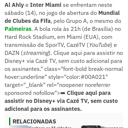
Al Ahly
e
Inter Miami
se enfrentam neste
sábado (14), no jogo de abertura do
Mundial
de Clubes da Fifa
, pelo Grupo A, o mesmo do
Palmeiras
. A bola rola às 21h (de Brasília) no
Hard Rock Stadium, em Miami (EUA), com
transmissão de SporTV, CazéTV (
YouTube
) e
DAZN (
streaming
).
Clique aqui para assistir no
Disney+ via Cazé TV, sem custo adicional para
os assinantes." class="font-bold break-normal
hover:underline" style="color:#00A021"
target="_blank" rel="noopener noreferrer
sponsored nofollow">➡️
Clique aqui para
assistir no Disney+ via Cazé TV, sem custo
adicional para os assinantes.
RELACIONADAS
Conheça as 11 cidades-
Piquerez exal