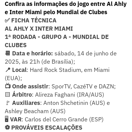
Confira as informações do jogo entre Al Ahly
e Inter Miami pelo Mundial de Clubes
✅ FICHA TÉCNICA
AL AHLY X INTER MIAMI
1ª RODADA - GRUPO A - MUNDIAL DE
CLUBES
📆 Data e horário:
sábado, 14 de junho de
2025, às 21h (de Brasília);
📍 Local
: Hard Rock Stadium, em Miami
(EUA);
📺 Onde assistir
: SporTV, CazéTV e DAZN;
🟨
Árbitro
: Alireza Faghani (IRA/AUS)
🚩
Auxiliares
: Anton Shchetinin (AUS) e
Ashley Beacham (AUS)
🖥️
VAR
: Carlos del Cerro Grande (ESP)
⚽ PROVÁVEIS ESCALAÇÕES