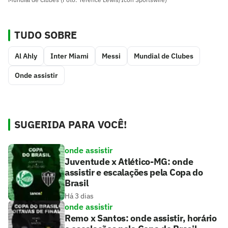
TUDO SOBRE
Al Ahly
Inter Miami
Messi
Mundial de Clubes
Onde assistir
SUGERIDA PARA VOCÊ!
onde assistir
Juventude x Atlético-MG: onde
assistir e escalações pela Copa do
Brasil
Há 3 dias
onde assistir
Remo x Santos: onde assistir, horário