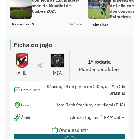
sede do Mundial de
de Leila com l
Clubes 2025
dos convocad
Palmeiras
Parceiro - r7
Há 1 ano
Palmeiras
Ficha do jogo
1ª rodada
Mundial de Clubes
AHL
MIA
Sábado, 14 de junho de 2025, às 21h (de
Data e Hora
Brasília)
Hard Rock Stadium, em Miami (EUA)
Local
Alireza Faghani (IRA/AUS)
Árbitro
Onde assistir
Anton Shchetinin (AUS) e Ashley Beacham
Assistentes
(AUS)