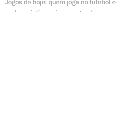
Jogos de hoje: quem joga no futebol e
onde assistir ao vivo – segunda
(27/07/2026)
Calderano disputa título do Star
Contender; horário e onde assistir
Calderano e Takahashi na final do WTT
Star Contender; horário e onde assistir
Palmeiras x Atlético-MG: onde assistir e
escalações do jogo pelo Brasileirão
Fórmula 1 hoje: horários e onde assistir
ao GP da Hungria neste domingo (26)
Jogos de hoje: quem joga no futebol e