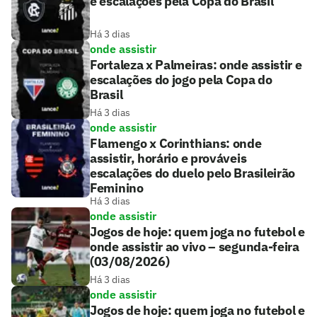
e escalações pela Copa do Brasil
Há 3 dias
onde assistir
Fortaleza x Palmeiras: onde assistir e
escalações do jogo pela Copa do
Brasil
Há 3 dias
onde assistir
Flamengo x Corinthians: onde
assistir, horário e prováveis
escalações do duelo pelo Brasileirão
Feminino
Há 3 dias
onde assistir
Jogos de hoje: quem joga no futebol e
onde assistir ao vivo – segunda-feira
(03/08/2026)
Há 3 dias
onde assistir
Jogos de hoje: quem joga no futebol e