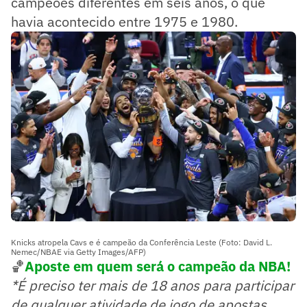
campeões diferentes em seis anos, o que
havia acontecido entre 1975 e 1980.
Knicks atropela Cavs e é campeão da Conferência Leste (Foto: David L.
Nemec/NBAE via Getty Images/AFP)
🏀
Aposte em quem será o campeão da NBA!
*É preciso ter mais de 18 anos para participar
de qualquer atividade de jogo de apostas.