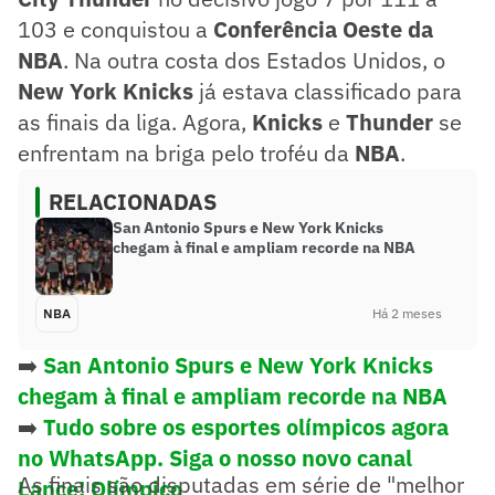
103 e conquistou a
Conferência Oeste da
NBA
. Na outra costa dos Estados Unidos, o
New York Knicks
já estava classificado para
as finais da liga. Agora,
Knicks
e
Thunder
se
enfrentam na briga pelo troféu da
NBA
.
RELACIONADAS
San Antonio Spurs e New York Knicks
chegam à final e ampliam recorde na NBA
NBA
Há 2 meses
➡️
San Antonio Spurs e New York Knicks
chegam à final e ampliam recorde na NBA
➡️
Tudo sobre os esportes olímpicos agora
no WhatsApp. Siga o nosso novo canal
As finais são disputadas em série de "melhor
Lance! Olímpico