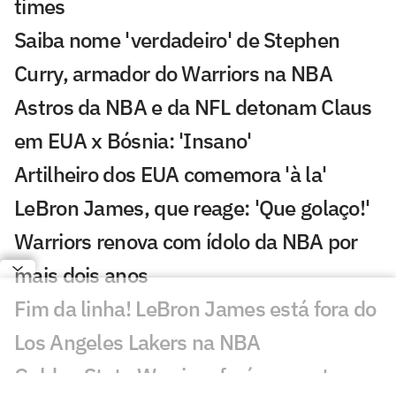
times
Saiba nome 'verdadeiro' de Stephen
Curry, armador do Warriors na NBA
Astros da NBA e da NFL detonam Claus
em EUA x Bósnia: 'Insano'
Artilheiro dos EUA comemora 'à la'
LeBron James, que reage: 'Que golaço!'
Warriors renova com ídolo da NBA por
mais dois anos
Fim da linha! LeBron James está fora do
Los Angeles Lakers na NBA
Golden State Warriors fará proposta a