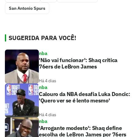
San Antonio Spurs
SUGERIDA PARA VOCÊ!
nba
'Não vai funcionar': Shaq critica
76ers de LeBron James
Há 4 dias
nba
Calouro da NBA desafia Luka Doncic:
'Quero ver se é lento mesmo'
Há 4 dias
nba
'Arrogante modesto': Shaq define
escolha de LeBron James por 76ers