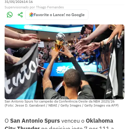
31/05/2026
14:16
Supervisionado
por
Thiago Fernandes
Favorite o Lance! no Google
San Antonio Spurs foi campeão da Conferência Oeste da NBA 2025/26
(Foto: Jesse D. Garrabrant / NBAE / Getty Images / Getty Images via AFP)
O
San Antonio Spurs
venceu o
Oklahoma
City Thunder
no decisivo jogo 7 por 111 a