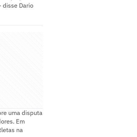
- disse Dario
bre uma disputa
dores. Em
tletas na