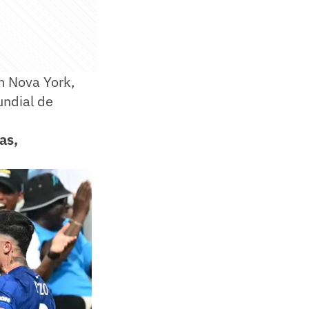
m Nova York,
undial de
as,