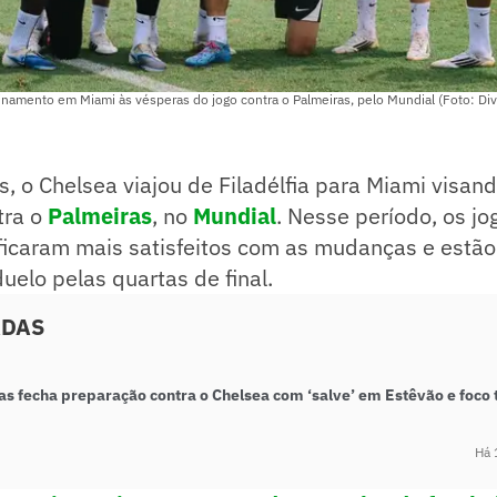
inamento em Miami às vésperas do jogo contra o Palmeiras, pelo Mundial (Foto: Di
s, o Chelsea viajou de Filadélfia para Miami visan
tra o
Palmeiras
, no
Mundial
. Nesse período, os j
ficaram mais satisfeitos com as mudanças e estão
uelo pelas quartas de final.
ADAS
s fecha preparação contra o Chelsea com ‘salve’ em Estêvão e foco 
Há 