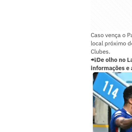
Caso vença o P
local próximo d
Clubes.
📲
De olho no L
informações e 