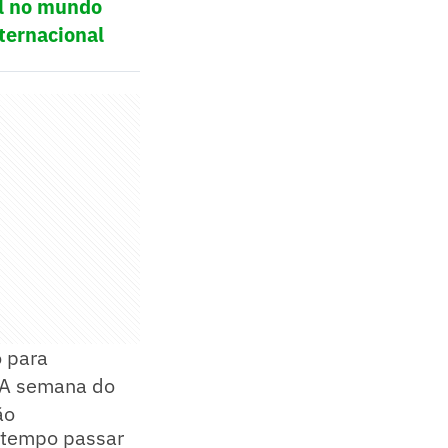
ol no mundo
ternacional
o para
 A semana do
ão
o tempo passar