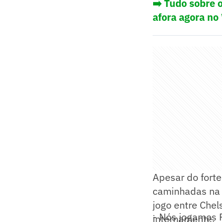
➡️ Tudo sobre 
afora agora no
Apesar do forte
caminhadas na 
jogo entre Che
- Nós jogamos 
internamente.