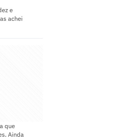
dez e
as achei
ra que
es. Ainda