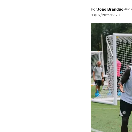
Por
João Brandão
•
Rio 
03/07/2025
12:20