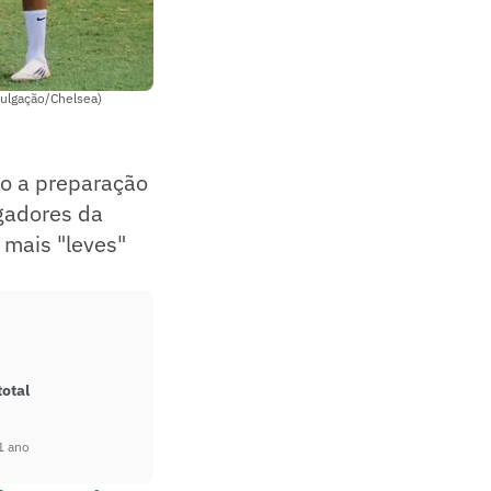
vulgação/Chelsea)
do a preparação
ogadores da
 mais "leves"
total
1 ano