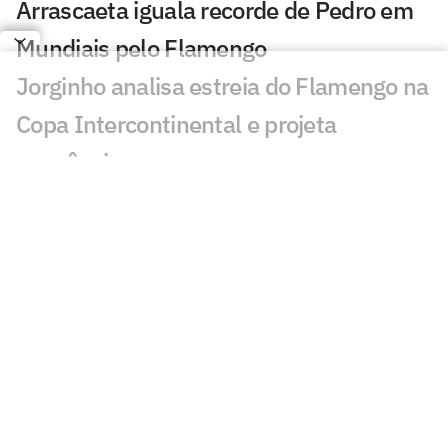
Arrascaeta iguala recorde de Pedro em
Mundiais pelo Flamengo
Jorginho analisa estreia do Flamengo na
Copa Intercontinental e projeta
sequência
Bruno Henrique analisa confronto com
Cruz Azul e projeta próximo jogo:
'Mundial sempre é difícil'
Jogadores do Flamengo estão
pendurados na Copa Intercontinental?
Entenda regulamento
Veja os gols de Flamengo x Cruz Azul