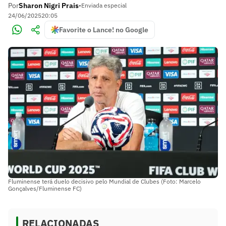
Por
Sharon Nigri Prais
•
Enviada especial
24/06/2025
20:05
Favorite o Lance! no Google
Fluminense terá duelo decisivo pelo Mundial de Clubes (Foto: Marcelo
Gonçalves/Fluminense FC)
RELACIONADAS