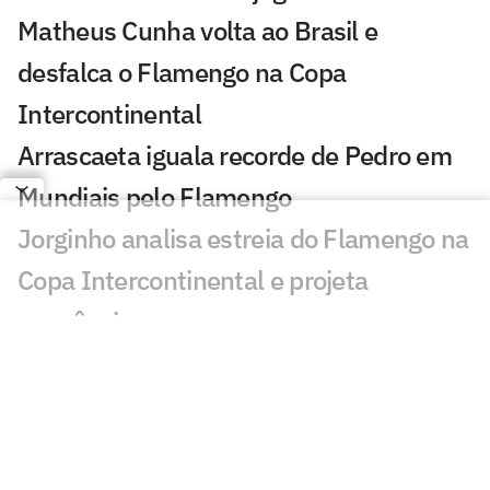
Matheus Cunha volta ao Brasil e
desfalca o Flamengo na Copa
Intercontinental
Arrascaeta iguala recorde de Pedro em
Mundiais pelo Flamengo
Jorginho analisa estreia do Flamengo na
Copa Intercontinental e projeta
sequência
Bruno Henrique analisa confronto com
Cruz Azul e projeta próximo jogo:
'Mundial sempre é difícil'
Jogadores do Flamengo estão