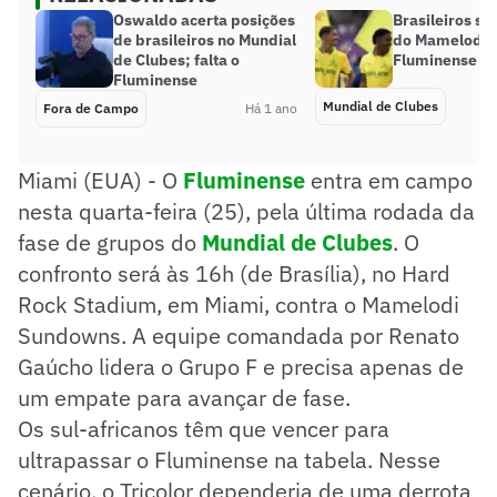
Oswaldo acerta posições
Brasileiros sã
de brasileiros no Mundial
do Mamelodi c
de Clubes; falta o
Fluminense no
Fluminense
Mundial de Clubes
Fora de Campo
Há 1 ano
Miami (EUA) - O
Fluminense
entra em campo
nesta quarta-feira (25), pela última rodada da
fase de grupos do
Mundial de Clubes
. O
confronto será às 16h (de Brasília), no Hard
Rock Stadium, em Miami, contra o Mamelodi
Sundowns. A equipe comandada por Renato
Gaúcho lidera o Grupo F e precisa apenas de
um empate para avançar de fase.
Os sul-africanos têm que vencer para
ultrapassar o Fluminense na tabela. Nesse
cenário, o Tricolor dependeria de uma derrota