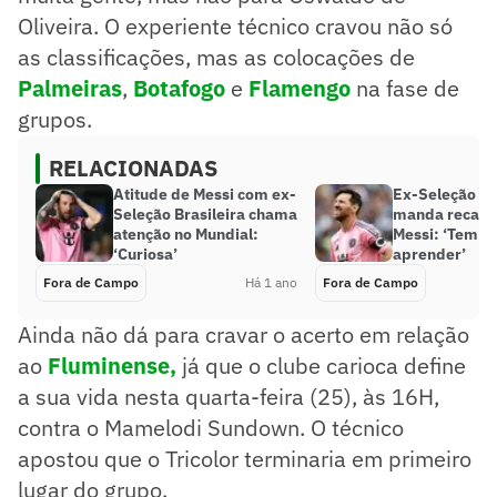
Oliveira. O experiente técnico cravou não só
as classificações, mas as colocações de
Palmeiras
,
Botafogo
e
Flamengo
na fase de
grupos.
RELACIONADAS
Atitude de Messi com ex-
Ex-Seleção Br
Seleção Brasileira chama
manda recado
atenção no Mundial:
Messi: ‘Tem m
‘Curiosa’
aprender’
Fora de Campo
Há 1 ano
Fora de Campo
Ainda não dá para cravar o acerto em relação
ao
Fluminense,
já que o clube carioca define
a sua vida nesta quarta-feira (25), às 16H,
contra o Mamelodi Sundown. O técnico
apostou que o Tricolor terminaria em primeiro
lugar do grupo.