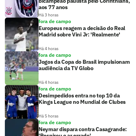
bicampeão paulista pelo Corinthians,
aos 77 anos
Há 3 horas
fora de campo
Europeus reagem a decisão do Real
Madrid sobre Vini Jr: 'Realmente'
Há 4 horas
fora de campo
Jogos da Copa do Brasil impulsionam
audiência da TV Globo
Há 4 horas
fora de campo
Desimpedidos entra no top 10 da
Kings League no Mundial de Clubes
Há 5 horas
fora de campo
Neymar dispara contra Casagrande:
'Respirou o ar errado'