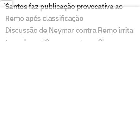
Santos faz publicação provocativa ao
Remo após classificação
Discussão de Neymar contra Remo irrita
torcedores: 'O que aconteceu?'
Roberto Carlos se declara a rival do
Palmeiras após polêmica
Fluminense x Vasco: vidente prevê jogo
difícil no clássico carioca
Ex-árbitro vê Remo prejudicado contra o
Santos: 'Errou'
Gol perdido por Neymar em Remo x
Santos viraliza: 'Meu Deus'