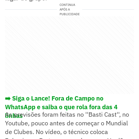
CONTINUA
APÓS A
PUBLICIDADE
➡️ Siga o Lance! Fora de Campo no
WhatsApp e saiba o que rola fora das 4
As previsões foram feitas no ''Basti Cast'', no
linhas
Youtube, pouco antes de começar o Mundial
de Clubes. No vídeo, o técnico coloca