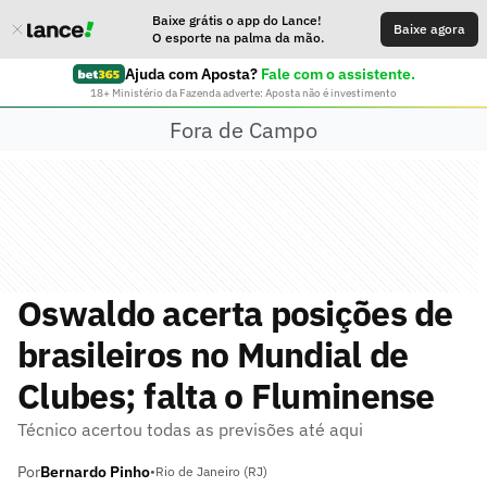
Baixe grátis o app do Lance!
Baixe agora
O esporte na palma da mão.
Ajuda com Aposta?
Fale com o assistente.
18+ Ministério da Fazenda adverte: Aposta não é investimento
Fora de Campo
Oswaldo acerta posições de
brasileiros no Mundial de
Clubes; falta o Fluminense
Técnico acertou todas as previsões até aqui
Por
Bernardo Pinho
•
Rio de Janeiro (RJ)