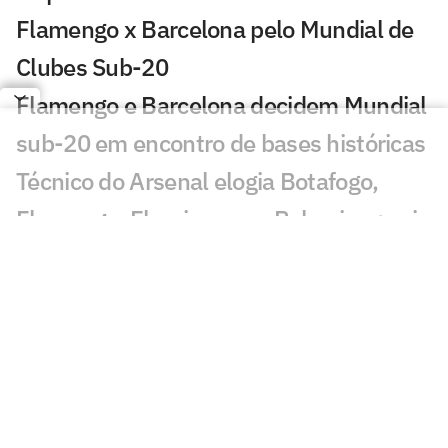
Flamengo x Barcelona pelo Mundial de
Clubes Sub-20
Flamengo e Barcelona decidem Mundial
sub-20 em encontro de bases históricas
Técnico do Arsenal elogia Botafogo,
Flamengo, Fluminense e Palmeiras; veja
José Mourinho revela ter torcido para
brasileiro no Mundial
Coritiba acerta com atacante que
disputou o Mundial de Clubes
Jornal europeu crava crise de time após
o Mundial de Clubes: 'O pior da história'