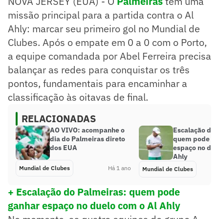
NOVA JERSEY (EUA) - O
Palmeiras
tem uma
missão principal para a partida contra o Al
Ahly: marcar seu primeiro gol no Mundial de
Clubes. Após o empate em 0 a 0 com o Porto,
a equipe comandada por Abel Ferreira precisa
balançar as redes para conquistar os três
pontos, fundamentais para encaminhar a
classificação às oitavas de final.
RELACIONADAS
AO VIVO: acompanhe o
Escalação do 
dia do Palmeiras direto
quem pode ga
dos EUA
espaço no due
Ahly
Mundial de Clubes
Há 1 ano
Mundial de Clubes
+ Escalação do Palmeiras: quem pode
ganhar espaço no duelo com o Al Ahly