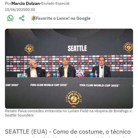
Por
Marcio Dolzan
•
Enviado Especial
15/06/2025
00:00
Favorite o Lance! no Google
Renato Paiva concedeu entrevista no Lumen Field na véspera de Botafogo x
Seattle Sounders
SEATTLE (EUA) - Como de costume, o técnico