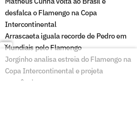
Matheus Cunha volta ao Brasil e
desfalca o Flamengo na Copa
Intercontinental
Arrascaeta iguala recorde de Pedro em
Mundiais pelo Flamengo
Jorginho analisa estreia do Flamengo na
Copa Intercontinental e projeta
sequência
Bruno Henrique analisa confronto com
Cruz Azul e projeta próximo jogo:
'Mundial sempre é difícil'
Jogadores do Flamengo estão