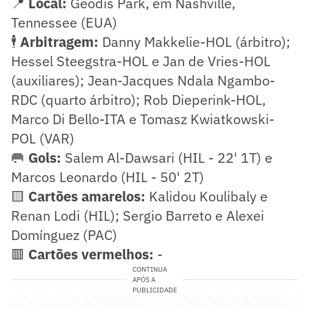
📍
Local:
Geodis Park, em Nashville,
Tennessee (EUA)
🕴️
Arbitragem:
Danny Makkelie-HOL (árbitro);
Hessel Steegstra-HOL e Jan de Vries-HOL
(auxiliares); Jean-Jacques Ndala Ngambo-
RDC (quarto árbitro); Rob Dieperink-HOL,
Marco Di Bello-ITA e Tomasz Kwiatkowski-
POL (VAR)
🥅
Gols:
Salem Al-Dawsari (HIL - 22' 1T) e
Marcos Leonardo (HIL - 50' 2T)
🟨
Cartões amarelos:
Kalidou Koulibaly e
Renan Lodi (HIL); Sergio Barreto e Alexei
Domínguez (PAC)
🟥
Cartões vermelhos:
-
CONTINUA
APÓS A
PUBLICIDADE