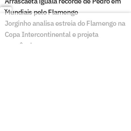
Arrascaeta iguala recorde de Pedro em
Mundiais pelo Flamengo
Jorginho analisa estreia do Flamengo na
Copa Intercontinental e projeta
sequência
Bruno Henrique analisa confronto com
Cruz Azul e projeta próximo jogo:
'Mundial sempre é difícil'
Jogadores do Flamengo estão
pendurados na Copa Intercontinental?
Entenda regulamento
Veja os gols de Flamengo x Cruz Azul