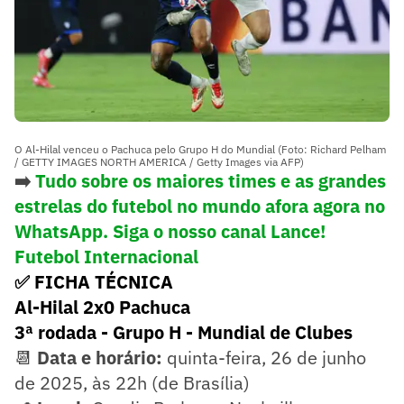
O Al-Hilal venceu o Pachuca pelo Grupo H do Mundial (Foto: Richard Pelham
/ GETTY IMAGES NORTH AMERICA / Getty Images via AFP)
➡️
Tudo sobre os maiores times e as grandes
estrelas do futebol no mundo afora agora no
WhatsApp. Siga o nosso canal Lance!
Futebol Internacional
✅ FICHA TÉCNICA
Al-Hilal 2x0 Pachuca
3ª rodada - Grupo H - Mundial de Clubes
📆
Data e horário:
quinta-feira, 26 de junho
de 2025, às 22h (de Brasília)