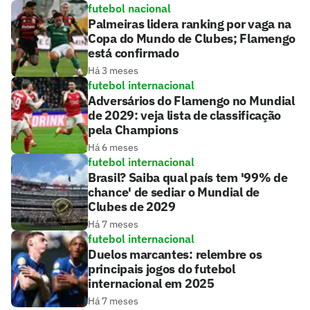
futebol nacional
Palmeiras lidera ranking por vaga na
Copa do Mundo de Clubes; Flamengo
está confirmado
Há 3 meses
futebol internacional
Adversários do Flamengo no Mundial
de 2029: veja lista de classificação
pela Champions
Há 6 meses
futebol internacional
Brasil? Saiba qual país tem '99% de
chance' de sediar o Mundial de
Clubes de 2029
Há 7 meses
futebol internacional
Duelos marcantes: relembre os
principais jogos do futebol
internacional em 2025
Há 7 meses