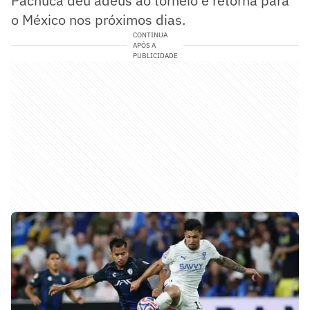
Pachuca deu adeus ao torneio e retorna para
o México nos próximos dias.
CONTINUA
APÓS A
PUBLICIDADE