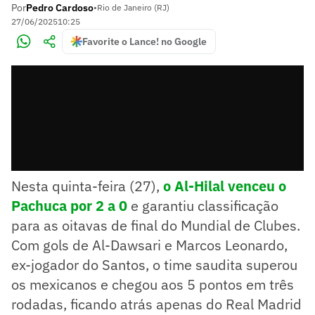
Por
Pedro Cardoso
•
Rio de Janeiro (RJ)
27/06/2025
10:25
Favorite o Lance! no Google
Nesta quinta-feira (27),
o Al-Hilal venceu o
Pachuca por 2 a 0
e garantiu classificação
para as oitavas de final do Mundial de Clubes.
Com gols de Al-Dawsari e Marcos Leonardo,
ex-jogador do Santos, o time saudita superou
os mexicanos e chegou aos 5 pontos em três
rodadas, ficando atrás apenas do Real Madrid