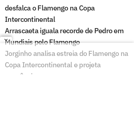
desfalca o Flamengo na Copa
Intercontinental
Arrascaeta iguala recorde de Pedro em
Mundiais pelo Flamengo
Jorginho analisa estreia do Flamengo na
Copa Intercontinental e projeta
sequência
Bruno Henrique analisa confronto com
Cruz Azul e projeta próximo jogo:
'Mundial sempre é difícil'
Jogadores do Flamengo estão
pendurados na Copa Intercontinental?