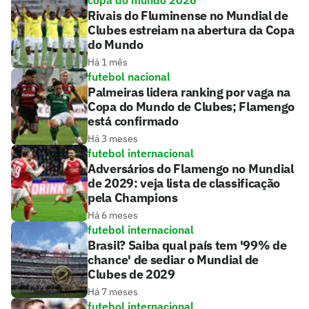
copa do mundo 2026
Rivais do Fluminense no Mundial de
Clubes estreiam na abertura da Copa
do Mundo
Há 1 mês
futebol nacional
Palmeiras lidera ranking por vaga na
Copa do Mundo de Clubes; Flamengo
está confirmado
Há 3 meses
futebol internacional
Adversários do Flamengo no Mundial
de 2029: veja lista de classificação
pela Champions
Há 6 meses
futebol internacional
Brasil? Saiba qual país tem '99% de
chance' de sediar o Mundial de
Clubes de 2029
Há 7 meses
futebol internacional