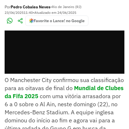
Por
Pedro Cobalea Neves
•
Rio de Janeiro (RJ)
23/06/2025
11:40
•
Atualizado em
24/06/2025
Favorite o Lance! no Google
O Manchester City confirmou sua classificação
para as oitavas de final do
Mundial de Clubes
da Fifa 2025
com uma vitória arrasadora por
6 a 0 sobre o Al Ain, neste domingo (22), no
Mercedes-Benz Stadium. A equipe inglesa
dominou do início ao fim e agora vai para a
última rodada do Grupo G em busca da