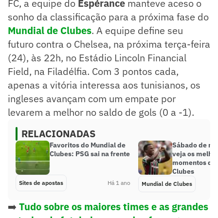
FC, a equipe do
Espérance
manteve aceso o
sonho da classificação para a próxima fase do
Mundial de Clubes
. A equipe define seu
futuro contra o Chelsea, na próxima terça-feira
(24), às 22h, no Estádio Lincoln Financial
Field, na Filadélfia. Com 3 pontos cada,
apenas a vitória interessa aos tunisianos, os
ingleses avançam com um empate por
levarem a melhor no saldo de gols (0 a -1).
RELACIONADAS
Favoritos do Mundial de
Sábado de mui
Clubes: PSG sai na frente
veja os melho
momentos do 
Clubes
Sites de apostas
Há 1 ano
Mundial de Clubes
➡️
Tudo sobre os maiores times e as grandes