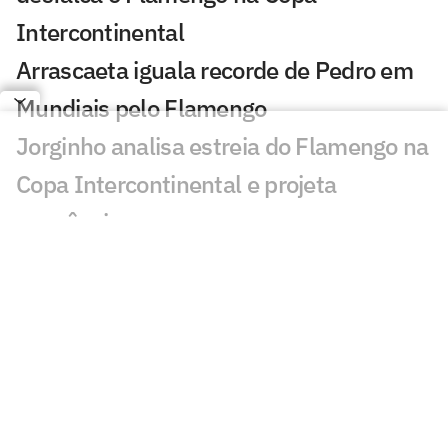
Intercontinental
Arrascaeta iguala recorde de Pedro em
Mundiais pelo Flamengo
Jorginho analisa estreia do Flamengo na
Copa Intercontinental e projeta
sequência
Bruno Henrique analisa confronto com
Cruz Azul e projeta próximo jogo:
'Mundial sempre é difícil'
Jogadores do Flamengo estão
pendurados na Copa Intercontinental?