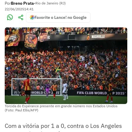
Por
Breno Prata
•
Rio de Janeiro (RJ)
22/06/2025
14:41
Favorite o Lance! no Google
Torcida do Espérance presente em grande número nos Estados Unidos
(Foto: Paul Ellis/AFP)
Com a vitória por 1 a 0, contra o Los Angeles