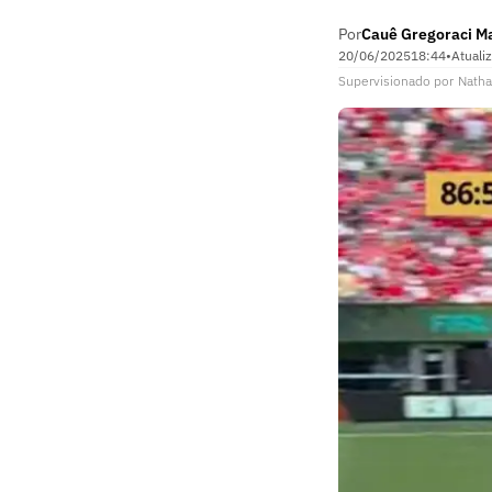
Por
Cauê Gregoraci M
20/06/2025
18:44
•
Atuali
Supervisionado
por
Natha