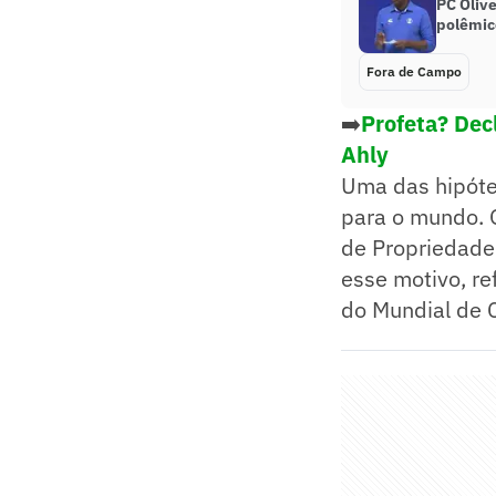
PC Olive
polêmic
Fora de Campo
➡️
Profeta? Dec
Ahly
Uma das hipótes
para o mundo. O
de Propriedade 
esse motivo, re
do Mundial de 