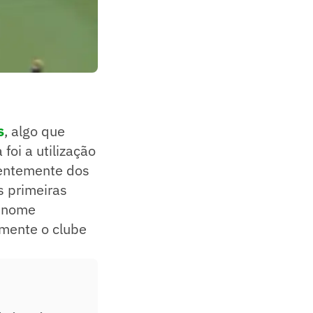
s
, algo que
oi a utilização
rentemente dos
s primeiras
u nome
amente o clube