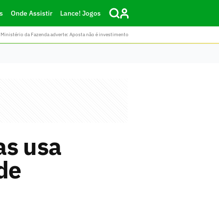
s
Onde Assistir
Lance! Jogos
Ministério da Fazenda adverte: Aposta não é investimento
as usa
 de