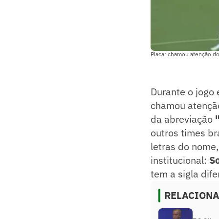
Placar chamou atenção do
Durante o jogo
chamou atenção 
da abreviação
outros times br
letras do nome
institucional:
So
tem a sigla dif
RELACION