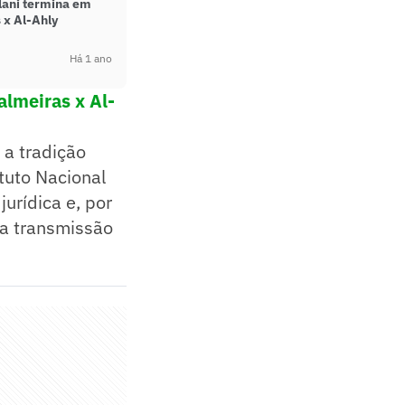
llani termina em
 x Al-Ahly
Há 1 ano
almeiras x Al-
 a tradição
tuto Nacional
urídica e, por
na transmissão