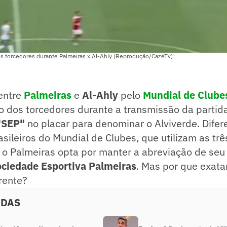
s torcedores durante Palmeiras x Al-Ahly (Reprodução/CazéTv)
 entre
Palmeiras
e
Al-Ahly
pelo
Mundial de Clube
dos torcedores durante a transmissão da partida f
"SEP"
no placar para denominar o Alviverde. Dife
asileiros do Mundial de Clubes, que utilizam as trê
, o Palmeiras opta por manter a abreviação de se
ciedade Esportiva Palmeiras
. Mas por que exat
erente?
ADAS