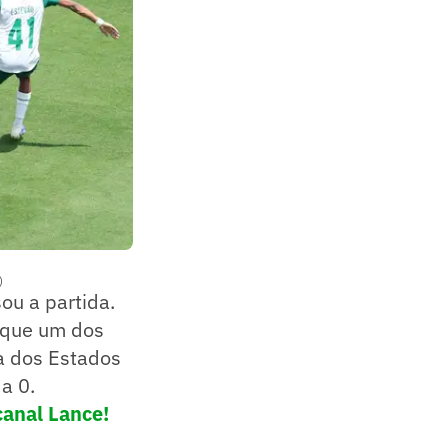
)
sou a partida.
á que um dos
a dos Estados
a 0.
canal Lance!