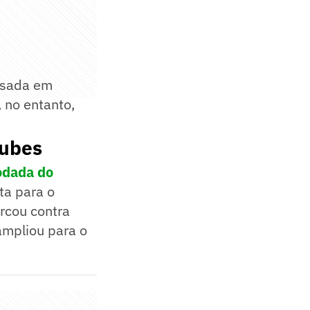
 usada em
 no entanto,
lubes
rodada do
lta para o
rcou contra
ampliou para o