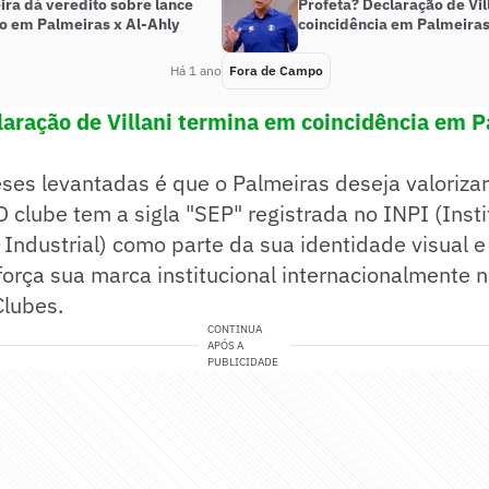
ira dá veredito sobre lance
Profeta? Declaração de Vi
o em Palmeiras x Al-Ahly
coincidência em Palmeiras
Há 1 ano
Fora de Campo
laração de Villani termina em coincidência em P
es levantadas é que o Palmeiras deseja valorizar
 clube tem a sigla "SEP" registrada no INPI (Insti
Industrial) como parte da sua identidade visual e j
força sua marca institucional internacionalmente 
Clubes.
CONTINUA
APÓS A
PUBLICIDADE