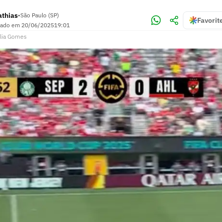
athias
•
São Paulo (SP)
Favorit
zado em
20/06/2025
19:01
lia Gomes