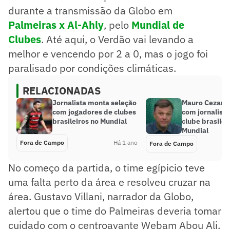
durante a transmissão da Globo em
Palmeiras x Al-Ahly
, pelo
Mundial de
Clubes
. Até aqui, o Verdão vai levando a
melhor e vencendo por 2 a 0, mas o jogo foi
paralisado por condições climáticas.
RELACIONADAS
Jornalista monta seleção
Mauro Cezar ‘
com jogadores de clubes
com jornalista
brasileiros no Mundial
clube brasilei
Mundial
Fora de Campo
Há 1 ano
Fora de Campo
No começo da partida, o time egípicio teve
uma falta perto da área e resolveu cruzar na
área. Gustavo Villani, narrador da Globo,
alertou que o time do Palmeiras deveria tomar
cuidado com o centroavante Webam Abou Ali.