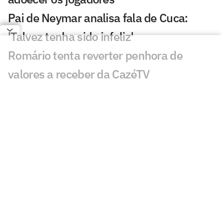
Pai de Neymar analisa fala de Cuca:
'Talvez tenha sido infeliz'
Romário tenta reverter penhora de
valores a receber da CazéTV
Leilão do Instituto Neymar Jr acontece
nesta segunda (3)
Sensação da Copa, atleta marca em sua
estreia por novo time
Ator processa Casimiro e CazéTV por
danos morais; entenda
Vasco x Fluminense lidera audiência na