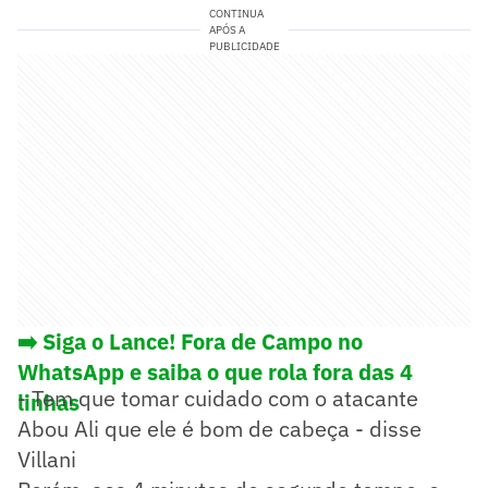
CONTINUA
APÓS A
PUBLICIDADE
➡️ Siga o Lance! Fora de Campo no
WhatsApp e saiba o que rola fora das 4
- Tem que tomar cuidado com o atacante
linhas
Abou Ali que ele é bom de cabeça - disse
Villani