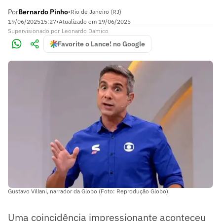
Por
Bernardo Pinho
•
Rio de Janeiro (RJ)
19/06/2025
15:27
•
Atualizado em
19/06/2025
Supervisionado
por
Leonardo Damico
Favorite o Lance! no Google
Gustavo Villani, narrador da Globo (Foto: Reprodução Globo)
Uma coincidência impressionante aconteceu