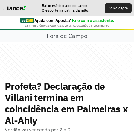
Baixe grátis o app do Lance!
Baixe agora
O esporte na palma da mão.
Ajuda com Aposta?
Fale com o assistente.
18+ Ministério da Fazenda adverte: Aposta não é investimento
Fora de Campo
Profeta? Declaração de
Villani termina em
coincidência em Palmeiras x
Al-Ahly
Verdão vai vencendo por 2 a 0