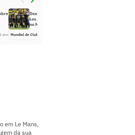
sobre
Destaques, história e mais sobre o
Los Angeles FC, rival do Flamengo
no Mundial
1 ano
Mundial de Clubes
Há 1 ano
do em Le Mans,
rigem da sua