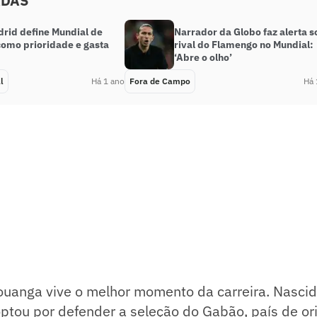
ADAS
drid define Mundial de
Narrador da Globo faz alerta 
como prioridade e gasta
rival do Flamengo no Mundial:
‘Abre o olho’
l
Há 1 ano
Fora de Campo
Há 
ouanga vive o melhor momento da carreira. Nasci
optou por defender a seleção do Gabão, país de o