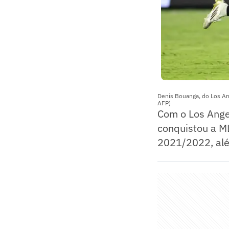
Denis Bouanga, do Los An
AFP)
Com o Los Ange
conquistou a M
2021/2022, al