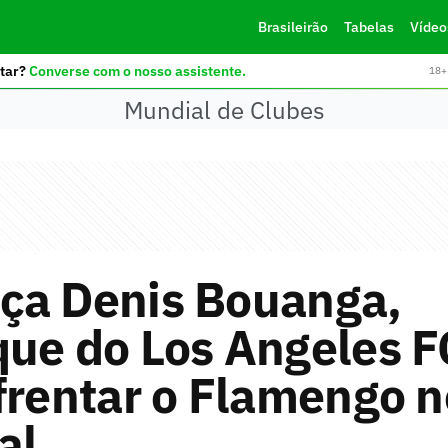
Brasileirão
Tabelas
Vídeo
tar?
Converse com o nosso assistente.
18+ 
Mundial de Clubes
ça Denis Bouanga,
que do Los Angeles F
frentar o Flamengo n
al