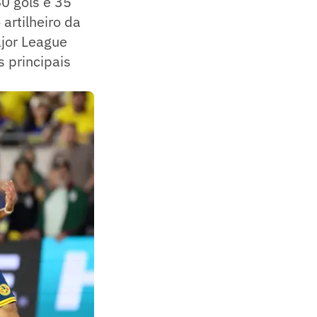
0 gols e 35
artilheiro da
ajor League
 principais