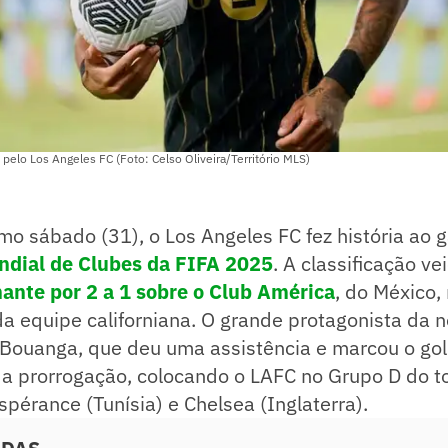
elo Los Angeles FC (Foto: Celso Oliveira/Território MLS)
imo sábado (31), o Los Angeles FC fez história ao g
ndial de Clubes da FIFA 2025
. A classificação v
ante por 2 a 1 sobre o Club América
, do México
a equipe californiana. O grande protagonista da no
Bouanga, que deu uma assistência e marcou o gol 
da prorrogação, colocando o LAFC no Grupo D do to
pérance (Tunísia) e Chelsea (Inglaterra).