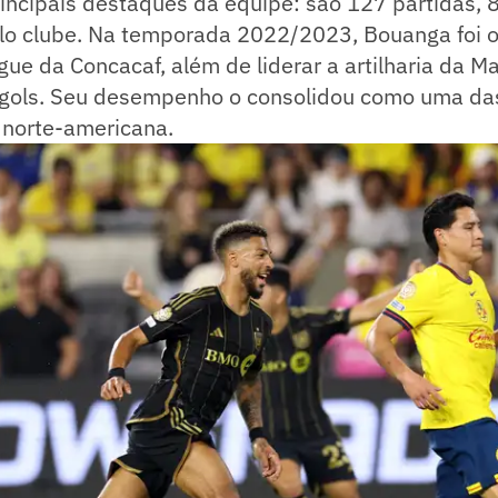
incipais destaques da equipe: são 127 partidas, 8
lo clube. Na temporada 2022/2023, Bouanga foi o 
e da Concacaf, além de liderar a artilharia da M
gols. Seu desempenho o consolidou como uma das
a norte-americana.