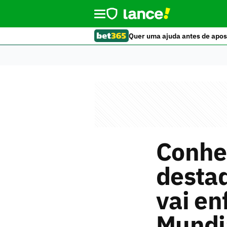
Quer uma ajuda antes de apos
Conhe
desta
vai en
Mundi