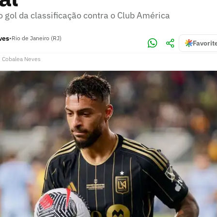
 gol da classificação contra o Club América
ves
•
Rio de Janeiro (RJ)
Favorit
 Cobalea Neves