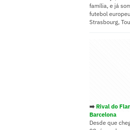
família, e já s
futebol europeu
Strasbourg, Tou
➡️
Rival do Fla
Barcelona
Desde que cheg