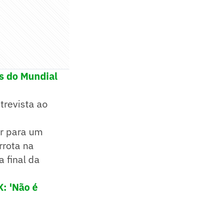
s do Mundial
revista ao
ar para um
rrota na
 final da
: 'Não é