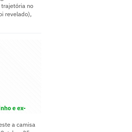
trajetória no
i revelado),
inho e ex-
este a camisa