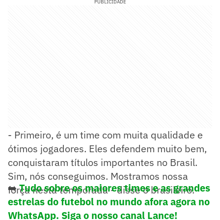
PUBLICIDADE
- Primeiro, é um time com muita qualidade e
ótimos jogadores. Eles defendem muito bem,
conquistaram títulos importantes no Brasil.
Sim, nós conseguimos. Mostramos nossa
➡️
Tudo sobre os maiores times e as grandes
força nesta temporada - disse o brasileiro.
estrelas do futebol no mundo afora agora no
WhatsApp. Siga o nosso canal Lance!