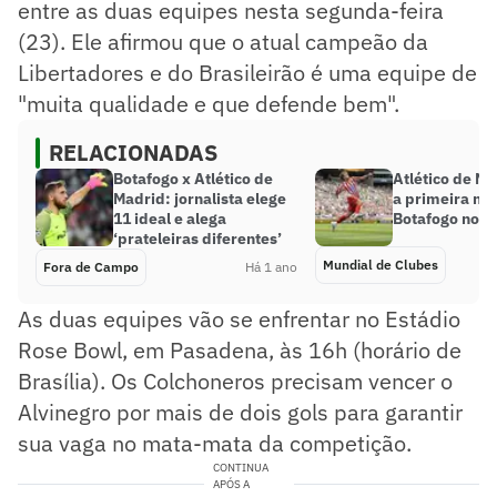
entre as duas equipes nesta segunda-feira
(23). Ele afirmou que o atual campeão da
Libertadores e do Brasileirão é uma equipe de
"muita qualidade e que defende bem".
RELACIONADAS
Botafogo x Atlético de
Atlético de M
Madrid: jornalista elege
a primeira no
11 ideal e alega
Botafogo no M
‘prateleiras diferentes’
Mundial de Clubes
Fora de Campo
Há 1 ano
As duas equipes vão se enfrentar no Estádio
Rose Bowl, em Pasadena, às 16h (horário de
Brasília). Os Colchoneros precisam vencer o
Alvinegro por mais de dois gols para garantir
sua vaga no mata-mata da competição.
CONTINUA
APÓS A