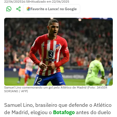
22/06/2025
16:58
•
Atualizado em
22/06/2025
Favorite o Lance! no Google
Samuel Lino comemorando um gol pelo Atlético de Madrid (Foto: JAVIER
SORIANO / AFP)
Samuel Lino, brasileiro que defende o Atlético
de Madrid, elogiou o
Botafogo
antes do duelo