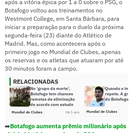
após a vitória épica por 1 a 0 sobre o PSG, o
Botafogo voltou aos treinamentos no
Westmont College, em Santa Bárbara, para
iniciar a preparação para o duelo da próxima
segunda-feira (23) diante do Atlético de
Madrid. Mas, como acontecera após o
primeiro jogo no Mundial de Clubes, apenas
os reservas e os atletas que atuaram por até
30 minutos foram a campo.
RELACIONADAS
No ‘grupo da morte’,
Quando o impr
Botafogo tem chances
repete. A gran
remotas de eliminação
do Botafogo
de acordo com estudo
Mundial de Clubes
Mundial de Clubes
Há 1 ano
➡️
Botafogo aumenta prêmio milionário após