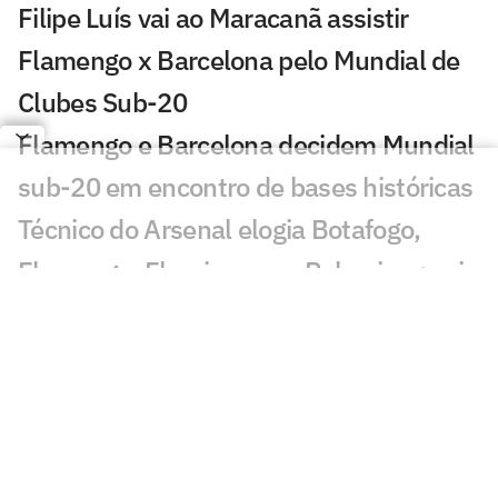
Filipe Luís vai ao Maracanã assistir
Flamengo x Barcelona pelo Mundial de
Clubes Sub-20
Flamengo e Barcelona decidem Mundial
sub-20 em encontro de bases históricas
Técnico do Arsenal elogia Botafogo,
Flamengo, Fluminense e Palmeiras; veja
José Mourinho revela ter torcido para
brasileiro no Mundial
Coritiba acerta com atacante que
disputou o Mundial de Clubes
Jornal europeu crava crise de time após