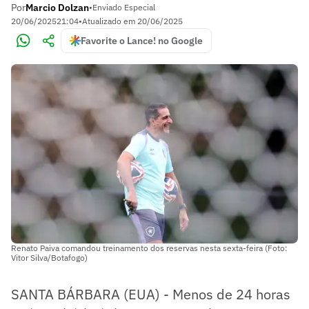
Por
Marcio Dolzan
•
Enviado Especial
20/06/2025
21:04
•
Atualizado em
20/06/2025
Favorite o Lance! no Google
Renato Paiva comandou treinamento dos reservas nesta sexta-feira (Foto:
Vitor Silva/Botafogo)
SANTA BÁRBARA (EUA) - Menos de 24 horas