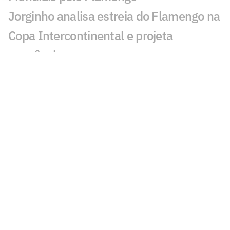
Jorginho analisa estreia do Flamengo na
Copa Intercontinental e projeta
sequência
Bruno Henrique analisa confronto com
Cruz Azul e projeta próximo jogo:
'Mundial sempre é difícil'
Jogadores do Flamengo estão
pendurados na Copa Intercontinental?
Entenda regulamento
Veja os gols de Flamengo x Cruz Azul
Flamengo x Cruz Azul: Adriano prevê gol