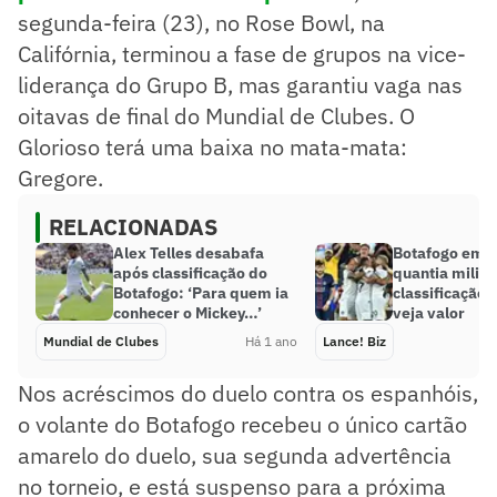
segunda-feira (23), no Rose Bowl, na
Califórnia, terminou a fase de grupos na vice-
liderança do Grupo B, mas garantiu vaga nas
oitavas de final do Mundial de Clubes. O
Glorioso terá uma baixa no mata-mata:
Gregore.
RELACIONADAS
Alex Telles desabafa
Botafogo emb
após classificação do
quantia milio
Botafogo: ‘Para quem ia
classificação 
conhecer o Mickey…’
veja valor
Mundial de Clubes
Há 1 ano
Lance! Biz
Nos acréscimos do duelo contra os espanhóis,
o volante do Botafogo recebeu o único cartão
amarelo do duelo, sua segunda advertência
no torneio, e está suspenso para a próxima