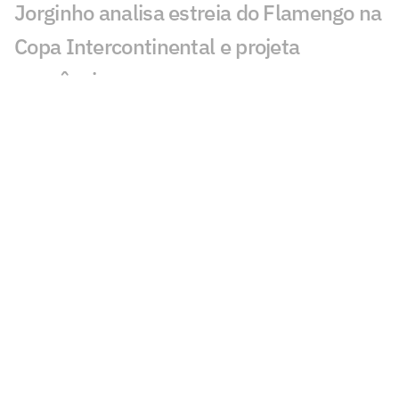
Jorginho analisa estreia do Flamengo na
Copa Intercontinental e projeta
sequência
Bruno Henrique analisa confronto com
Cruz Azul e projeta próximo jogo:
'Mundial sempre é difícil'
Jogadores do Flamengo estão
pendurados na Copa Intercontinental?
Entenda regulamento
Veja os gols de Flamengo x Cruz Azul
Flamengo x Cruz Azul: Adriano prevê gol
de Arrascaeta ao vivo na CazéTV