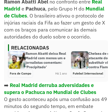
Ramon Abatti Abel
no confronto entre
Real
M
adrid
e
Pachuca
, pelo Grupo H do
Mundial
de Clubes
. O brasileiro ativou o protocolo de
injúrias raciais da Fifa ao fazer um gesto de X
com os braços para comunicar às demais
autoridades do duelo sobre o ocorrido.
RELACIONADAS
Ramon Abatti deixa Real
Chelsea de ol
Madrid com menos um e
atacante do M
jornalistas comentam:
substituir vilã
‘Precipitado’
contra Flame
Fora de Campo
Há 1 ano
Futebol Internacional
➡️
Real Madrid derruba adversidades e
supera o Pachuca no Mundial de Clubes
O gesto aconteceu após uma confusão aos 49
minutos do segundo tempo, em embate