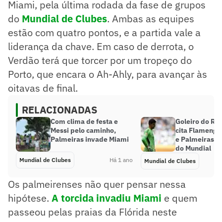
Miami, pela última rodada da fase de grupos
do
Mundial de Clubes
. Ambas as equipes
estão com quatro pontos, e a partida vale a
liderança da chave. Em caso de derrota, o
Verdão terá que torcer por um tropeço do
Porto, que encara o Ah-Ahly, para avançar às
oitavas de final.
RELACIONADAS
Com clima de festa e
Goleiro do Re
Messi pelo caminho,
cita Flamengo
Palmeiras invade Miami
e Palmeiras e
do Mundial
Mundial de Clubes
Há 1 ano
Mundial de Clubes
Os palmeirenses não quer pensar nessa
hipótese.
A torcida invadiu Miami
e quem
passeou pelas praias da Flórida neste