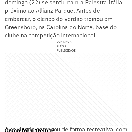
domingo (22) se sentiu na rua Palestra Itália,
próximo ao Allianz Parque. Antes de
embarcar, o elenco do Verdão treinou em
Greensboro, na Carolina do Norte, base do
clube na competição internacional.
CONTINUA
APÓS A
PUBLICIDADE
A atividade começou de forma recreativa, com
Como foi o treino?