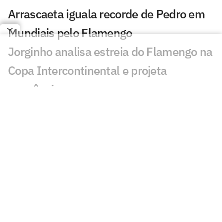
Arrascaeta iguala recorde de Pedro em
Mundiais pelo Flamengo
Jorginho analisa estreia do Flamengo na
Copa Intercontinental e projeta
sequência
Bruno Henrique analisa confronto com
Cruz Azul e projeta próximo jogo:
'Mundial sempre é difícil'
Jogadores do Flamengo estão
pendurados na Copa Intercontinental?
Entenda regulamento
Veja os gols de Flamengo x Cruz Azul