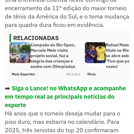
encerramento da 11ª edição do maior torneio
de tênis da América do Sul, e o tema mudança
para quadra dura ficou em evidência.
RELACIONADAS
Campeão do Rio Open,
Rafael Matos 
Marcelo Melo visita
título no Rio 
projeto social, faz a
se abre sobre 
alegria das crianças e
‘Tive que pedi
sonha com Olimpíadas
vezes’
Mais Esportes
Há 1 ano
Tênis
➡️
Siga o Lance! no WhatsApp e acompanhe
em tempo real as principais notícias do
esporte
Há anos que o torneio deseja mudar para o
piso duro, mas esbarra no calendário. Para
2025, três tenistas do top 20 confirmaram