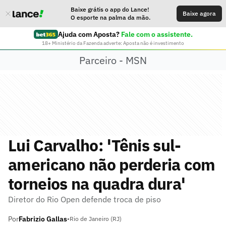
Baixe grátis o app do Lance!
Baixe agora
O esporte na palma da mão.
Ajuda com Aposta?
Fale com o assistente.
18+ Ministério da Fazenda adverte: Aposta não é investimento
Parceiro - MSN
Lui Carvalho: 'Tênis sul-
americano não perderia com
torneios na quadra dura'
Diretor do Rio Open defende troca de piso
Por
Fabrizio Gallas
•
Rio de Janeiro (RJ)