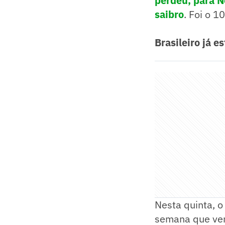
perdeu, para N
saibro
. Foi o 1
Brasileiro já e
Nesta quinta, o
semana que v