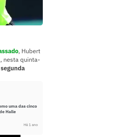
passado
, Hubert
, nesta quinta-
a segunda
omo uma das cinco
de Halle
Há 1 ano