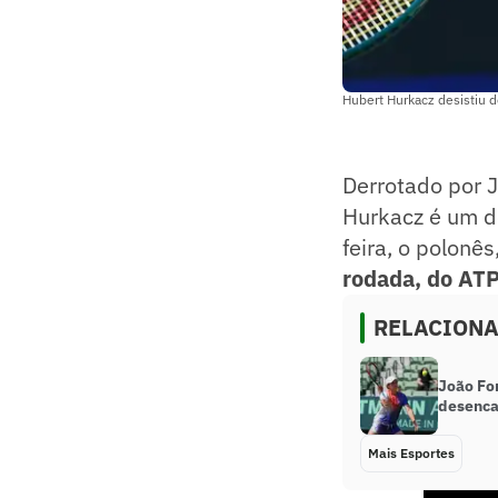
Hubert Hurkacz desistiu d
Derrotado por 
Hurkacz é um do
feira, o polonê
rodada, do ATP
RELACION
João Fon
desenca
Mais Esportes