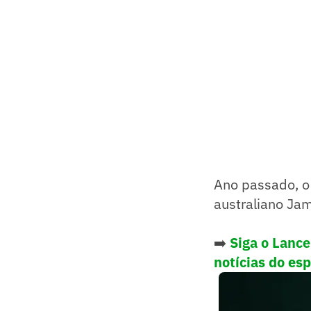
Ano passado, o 
australiano Ja
➡️
Siga o Lanc
notícias do es