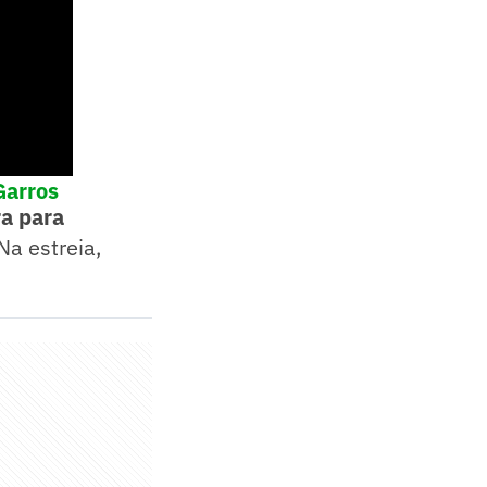
Garros
ra para
 Na estreia,