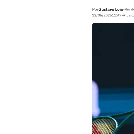
Por
Gustavo Loio
•
Rio d
12/06/2025
11:47
•
Atuali