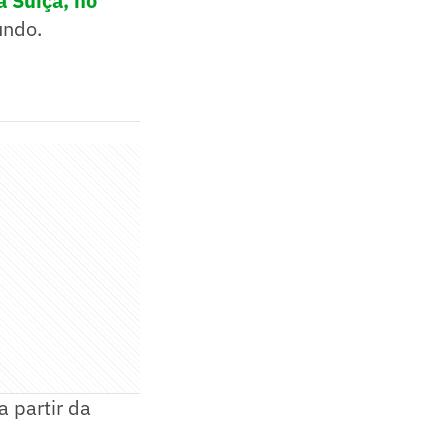
a Suíça, no
undo.
a partir da
: