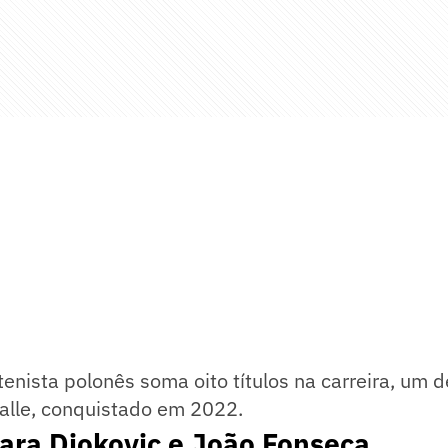
tenista polonês soma oito títulos na carreira, um 
alle, conquistado em 2022.
ara Djokovic e João Fonseca