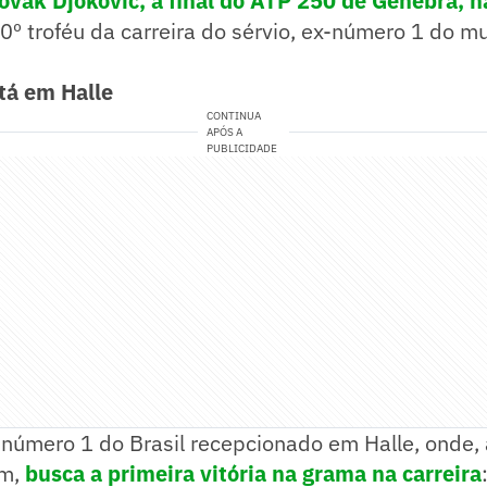
ovak Djokovic, a final do ATP 250 de Genebra, n
00º troféu da carreira do sérvio, ex-número 1 do m
stá em Halle
CONTINUA
APÓS A
PUBLICIDADE
 número 1 do Brasil recepcionado em Halle, onde, 
em,
busca a primeira vitória na grama na carreira