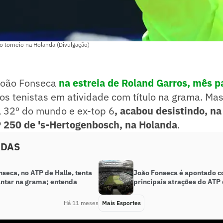
o torneio na Holanda (Divulgação)
João Fonseca
na estreia de Roland Garros, mês 
s tenistas em atividade com título na grama. Mas
s, 32º do mundo e ex-top 6
, acabou desistindo, n
 250 de 's-Hertogenbosch, na Holanda
.
ADAS
seca, no ATP de Halle, tenta
João Fonseca é apontado c
ntar na grama; entenda
principais atrações do ATP 
Há 11 meses
Mais Esportes