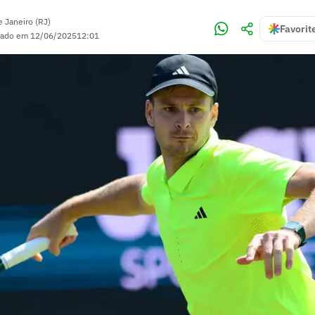
e Janeiro (RJ)
Favorit
zado em
12/06/2025
12:01