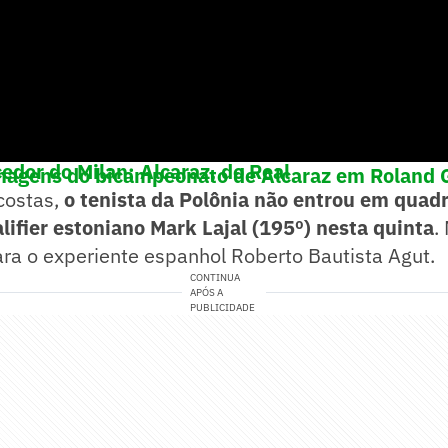
cedor do Milan; Alcaraz, do Real
imagens do bicampeonato de Alcaraz em Roland 
costas,
o tenista da Polônia não entrou em quad
lifier estoniano Mark Lajal (195º) nesta quinta
.
ra o experiente espanhol Roberto Bautista Agut.
CONTINUA
APÓS A
PUBLICIDADE