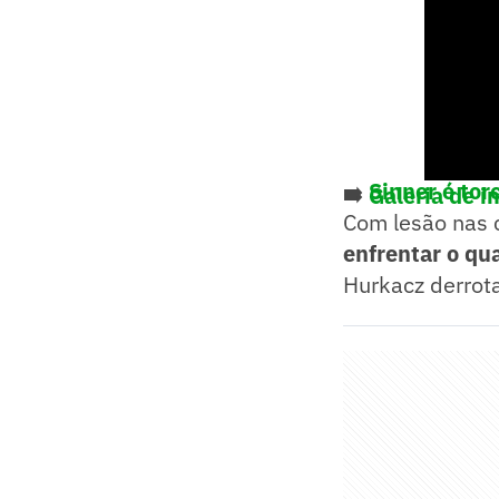
➡️
Sinner é tor
➡️
Galeria de 
Com lesão nas 
enfrentar o qua
Hurkacz derrota