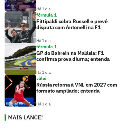
Há 1 dia
fórmula 1
Fittipaldi cobra Russell e prevê
disputa com Antonelli na F1
Há 1 dia
fórmula 1
GP do Bahrein na Malásia: F1
confirma prova diurna; entenda
Há 1 dia
vôlei
Rússia retorna à VNL em 2027 com
formato ampliado; entenda
Há 1 dia
MAIS LANCE!