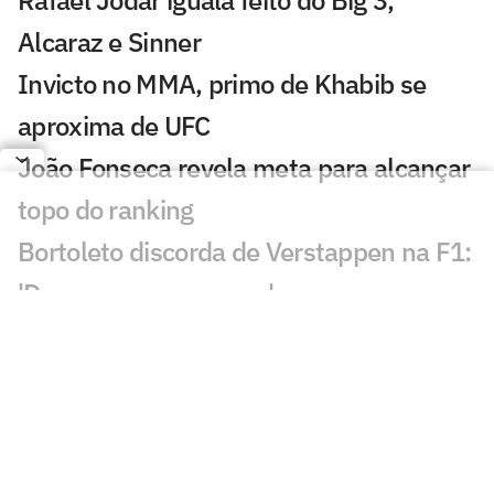
Alcaraz e Sinner
Invicto no MMA, primo de Khabib se
aproxima de UFC
João Fonseca revela meta para alcançar
topo do ranking
Bortoleto discorda de Verstappen na F1:
'Devemos ser capazes'
Rafael Câmara mira vaga ao lado de
Bortoleto na F1
Laura Pigossi fica a um passo da
liderança do tênis brasileiro