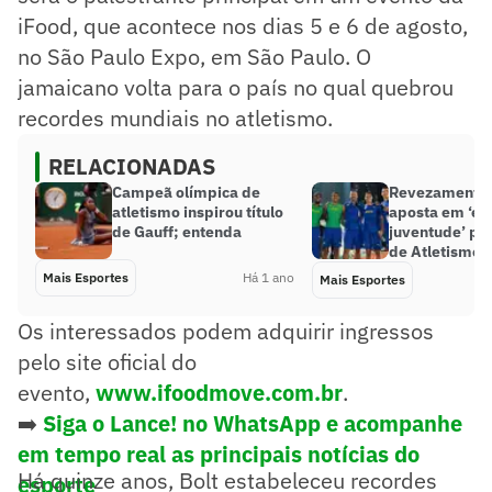
iFood, que acontece nos dias 5 e 6 de agosto,
no São Paulo Expo, em São Paulo. O
jamaicano volta para o país no qual quebrou
recordes mundiais no atletismo.
RELACIONADAS
Campeã olímpica de
Revezamento d
atletismo inspirou título
aposta em ‘ex
de Gauff; entenda
juventude’ pa
de Atletismo
Mais Esportes
Há 1 ano
Mais Esportes
Os interessados podem adquirir ingressos
pelo site oficial do
evento,
www.ifoodmove.com.br
.
➡️
Siga o Lance! no WhatsApp e acompanhe
em tempo real as principais notícias do
Há quinze anos, Bolt estabeleceu recordes
esporte