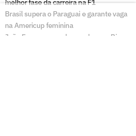
melhor fase da carreira na F1
Brasil supera o Paraguai e garante vaga
na Americup feminina
João Fonseca manda recado para Bia
Haddad após vitória
Com Flávia Saraiva, Flamengo vence o
Brasileiro de Ginástica
João Fonseca volta a derrotar Ruud e
desafia Ben Shelton
Veja os lances de João Fonseca x Casper
Ruud em Montreal
Brasil sofre nova virada e emenda