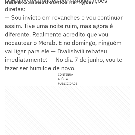
O'Malley respondeu com provocações
mas até sábado somos inimigos.
diretas:
— Sou invicto em revanches e vou continuar
assim. Tive uma noite ruim, mas agora é
diferente. Realmente acredito que vou
nocautear o Merab. E no domingo, ninguém
vai ligar para ele — Dvalishvili rebateu
imediatamente: — No dia 7 de junho, vou te
fazer ser humilde de novo.
CONTINUA
APÓS A
PUBLICIDADE