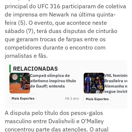
principal do UFC 316 participaram de coletiva
de imprensa em Newark na última quinta-
feira (5). O evento, que acontece neste
sábado (7), terá duas disputas de cinturão
que geraram trocas de farpas entre os
competidores durante o encontro com
jornalistas e fãs.
RELACIONADAS
Campeã olímpica de
VNL feminina:
atletismo inspirou título
Brasileira ven
de Gauff; entenda
Alemanha no t
segue invicta
Mais Esportes
Há 1 ano
Mais Esportes
A disputa pelo título dos pesos-galos
masculino entre Dvalishvili e O'Malley
concentrou parte das atenções. O atual