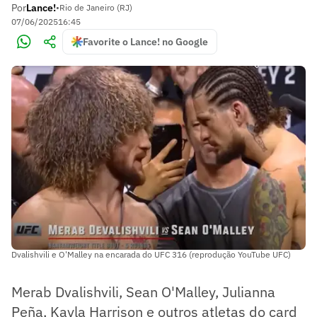
Por
Lance!
•
Rio de Janeiro (RJ)
07/06/2025
16:45
Favorite o Lance! no Google
Dvalishvili e O'Malley na encarada do UFC 316 (reprodução YouTube UFC)
Merab Dvalishvili, Sean O'Malley, Julianna
Peña, Kayla Harrison e outros atletas do card