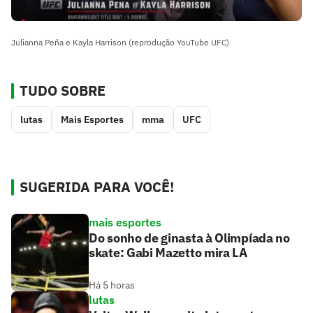
Julianna Peña e Kayla Harrison (reprodução YouTube UFC)
TUDO SOBRE
lutas
Mais Esportes
mma
UFC
SUGERIDA PARA VOCÊ!
mais esportes
Do sonho de ginasta à Olimpíada no
skate: Gabi Mazetto mira LA
Há 5 horas
lutas