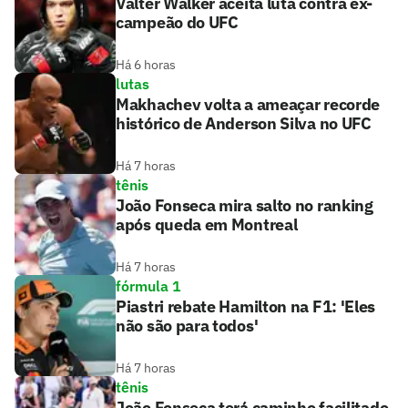
Valter Walker aceita luta contra ex-
campeão do UFC
Há 6 horas
lutas
Makhachev volta a ameaçar recorde
histórico de Anderson Silva no UFC
Há 7 horas
tênis
João Fonseca mira salto no ranking
após queda em Montreal
Há 7 horas
fórmula 1
Piastri rebate Hamilton na F1: 'Eles
não são para todos'
Há 7 horas
tênis
João Fonseca terá caminho facilitado