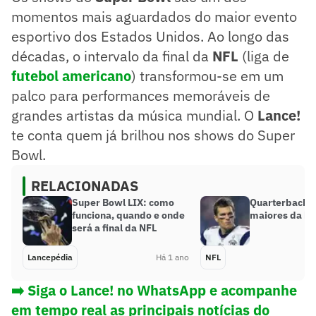
momentos mais aguardados do maior evento
esportivo dos Estados Unidos. Ao longo das
décadas, o intervalo da final da
NFL
(liga de
futebol americano
) transformou-se em um
palco para performances memoráveis de
grandes artistas da música mundial. O
Lance!
te conta quem já brilhou nos shows do Super
Bowl.
RELACIONADAS
Super Bowl LIX: como
Quarterbacks 
funciona, quando e onde
maiores da his
será a final da NFL
Lancepédia
Há 1 ano
NFL
➡️ Siga o Lance! no WhatsApp e acompanhe
em tempo real as principais notícias do