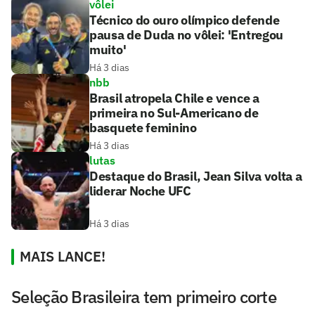
vôlei
Técnico do ouro olímpico defende
pausa de Duda no vôlei: 'Entregou
muito'
Há 3 dias
nbb
Brasil atropela Chile e vence a
primeira no Sul-Americano de
basquete feminino
Há 3 dias
lutas
Destaque do Brasil, Jean Silva volta a
liderar Noche UFC
Há 3 dias
MAIS LANCE!
Seleção Brasileira tem primeiro corte