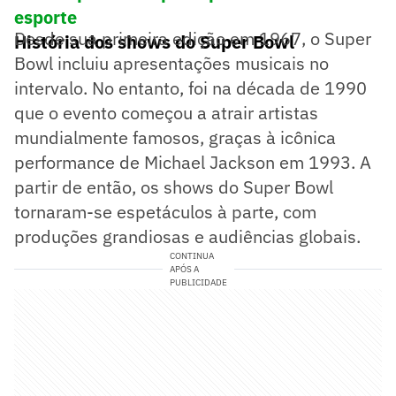
esporte
Desde sua primeira edição em 1967, o Super
História dos shows do Super Bowl
Bowl incluiu apresentações musicais no
intervalo. No entanto, foi na década de 1990
que o evento começou a atrair artistas
mundialmente famosos, graças à icônica
performance de Michael Jackson em 1993. A
partir de então, os shows do Super Bowl
tornaram-se espetáculos à parte, com
produções grandiosas e audiências globais.
CONTINUA
APÓS A
PUBLICIDADE