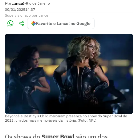
Por
Lance!
•
Rio de Janeiro
30/01/2025
14:37
Supervisionado
por
Lance!
Favorite o Lance! no Google
Beyoncé e Destiny's Child marcaram presença no show do Super Bowl de
2013, um dos mais memoráveis da história. (Foto: NFL)
Os shows do
Super Bowl
são um dos