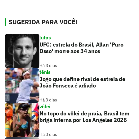
SUGERIDA PARA VOCÊ!
lutas
UFC: estrela do Brasil, Allan 'Puro
Osso' morre aos 34 anos
Há 3 dias
tênis
Jogo que define rival de estreia de
João Fonseca é adiado
Há 3 dias
vôlei
No topo do vôlei de praia, Brasil tem
briga interna por Los Angeles 2028
Há 3 dias