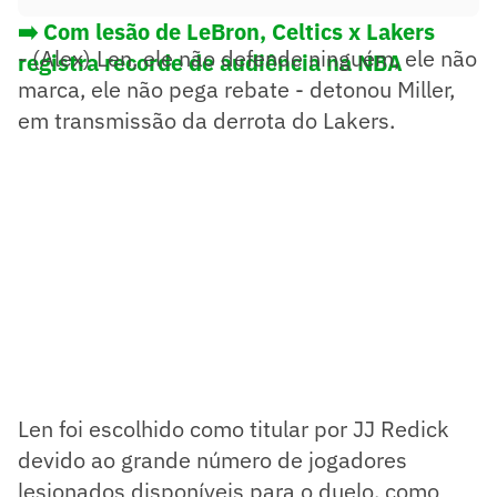
➡️ Com lesão de LeBron, Celtics x Lakers
- (Alex) Len, ele não defende ninguém, ele não
registra recorde de audiência na NBA
marca, ele não pega rebate - detonou Miller,
em transmissão da derrota do Lakers.
Len foi escolhido como titular por JJ Redick
devido ao grande número de jogadores
lesionados disponíveis para o duelo, como