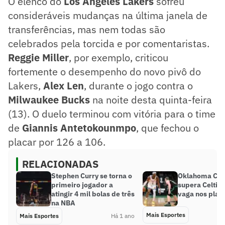
O elenco do
Los Angeles Lakers
sofreu
consideráveis mudanças na última janela de
transferências, mas nem todas são
celebrados pela torcida e por comentaristas.
Reggie Miller
, por exemplo, criticou
fortemente o desempenho do novo pivô do
Lakers,
Alex Len
, durante o jogo contra o
Milwaukee Bucks
na noite desta quinta-feira
(13). O duelo terminou com vitória para o time
de
Giannis Antetokounmpo
, que fechou o
placar por 126 a 106.
RELACIONADAS
Stephen Curry se torna o
Oklahoma Cit
primeiro jogador a
supera Celtics
atingir 4 mil bolas de três
vaga nos play
na NBA
Mais Esportes
Mais Esportes
Há 1 ano