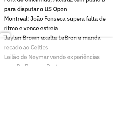
para disputar o US Open
Montreal: João Fonseca supera falta de
ritmo e vence estreia
Jaylen Brown exalta LeBron e manda
recado ao Celtics
Leilão de Neymar vende experiências
com Do Bronx e Poatan
Equipe de Bortoleto abre mão de
evoluções no motor para mirar 2028
Charles do Bronx lamenta morte de
Puro Osso: 'Como vou entrar no