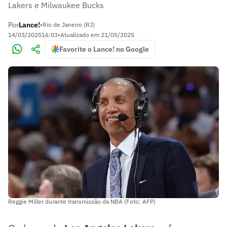
Lakers e Milwaukee Bucks
Por
Lance!
•
Rio de Janeiro (RJ)
14/03/2025
16:03
•
Atualizado em
21/05/2025
Favorite o Lance! no Google
Reggie Miller durante transmissão da NBA (Foto: AFP)