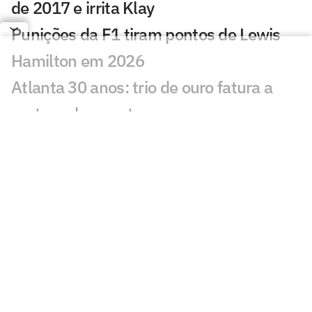
de 2017 e irrita Klay
Punições da F1 tiram pontos de Lewis
Hamilton em 2026
Atlanta 30 anos: trio de ouro fatura a
prata no basquete
Loio no Lance! vê Indian Wells como
inspiração para João Fonseca em
Montreal
UFC: estrela do Brasil, Allan 'Puro Osso'
morre aos 34 anos
Jogo que define rival de estreia de João
Fonseca é adiado