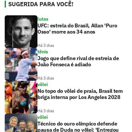
SUGERIDA PARA VOCÊ!
lutas
UFC: estrela do Brasil, Allan 'Puro
Osso' morre aos 34 anos
Há 3 dias
tênis
Jogo que define rival de estreia de
João Fonseca é adiado
Há 3 dias
vôlei
No topo do vôlei de praia, Brasil tem
briga interna por Los Angeles 2028
Há 3 dias
vôlei
Técnico do ouro olímpico defende
pausa de Duda no vôlei: 'Entregou