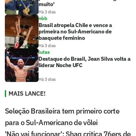
muito'
Há 3 dias
nbb
Brasil atropela Chile e vence a
primeira no Sul-Americano de
basquete feminino
Há 3 dias
lutas
Destaque do Brasil, Jean Silva volta a
liderar Noche UFC
Há 3 dias
MAIS LANCE!
Seleção Brasileira tem primeiro corte
para o Sul-Americano de vôlei
'Não vai funcionar': Shaq critica 76ers de