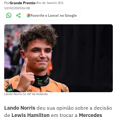
Por
Grande Premio
•
Rio de Janeiro (RJ)
12/02/2025
16:08
Favorite o Lance! no Google
Lando Norris no GP da Holanda
Lando Norris
deu sua opinião sobre a decisão
de
Lewis Hamilton
em trocar a
Mercedes