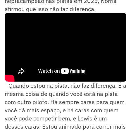
heptacampeão nas pistas em 2025, Norris
afirmou que isso não faz diferença.
- Quando estou na pista, não faz diferença. É a
mesma coisa de quando você está na pista
com outro piloto. Há sempre caras para quem
você dá mais espaço, e há caras com quem
você pode competir bem, e Lewis é um
desses caras. Estou animado para correr mais