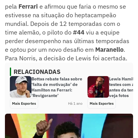
pela
Ferrari
e afirmou que faria o mesmo se
estivesse na situação do heptacampeão
mundial. Depois de 12 temporadas com o
time alemão, o piloto do
#44
viu a equipe
perder desempenho nas últimas temporadas
e optou por um novo desafio em
Maranello
.
Para Norris, a decisão de Lewis foi acertada.
RELACIONADAS
Bottas rebate falas sobre
Lewis Hamilto
‘falta de motivação’ de
testes com a F
Hamilton na Ferrari:
antes da tem
‘Revigorante’
veja fotos
Mais Esportes
Há 1 ano
Mais Esportes